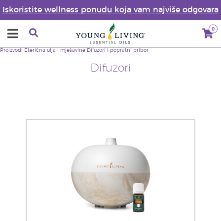
Iskoristite wellness ponudu koja vam najviše odgovara
0
Proizvodi
Eterična ulja i mješavine
Difuzori i popratni pribor
Difuzori