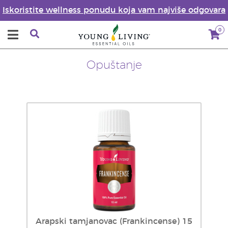
Iskoristite wellness ponudu koja vam najviše odgovara
0
Opuštanje
Arapski tamjanovac (Frankincense) 15