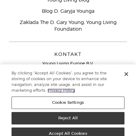
Young Living blog
Blog D. Garyja Younga
Zaklada The D. Gary Young, Young Living
Foundation
KONTAKT
Young Living Europe B.V.
Peizerweg 97
By clicking “Accept All Cookies”, you agree to the
9727 AJ Groningen
storing of cookies on your device to enhance site
Nizozemska
navigation, analyze site usage, and assist in our
marketing efforts.
Privacy Policy
Sjedište tvrtke Young Living Europe Ltd.:
+44 (0) 20 3935
9000
Cookie Settings
Autorska prava © 2021. Young Living Essential Oils. Sva prava pridržana. |
Pravila o privatnosti
Reject All
Accept All Cookies