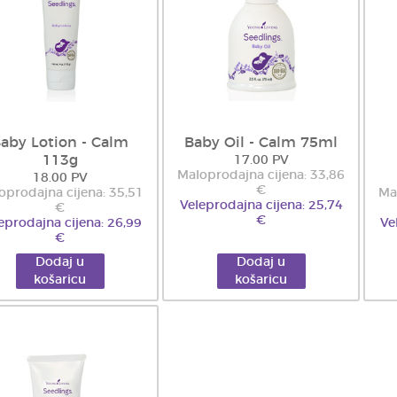
aby Lotion - Calm
Baby Oil - Calm 75ml
113g
17.00 PV
Maloprodajna cijena: 33,86
18.00 PV
€
oprodajna cijena: 35,51
Ma
Veleprodajna cijena: 25,74
€
€
eprodajna cijena: 26,99
Ve
€
Dodaj u
Dodaj u
košaricu
košaricu