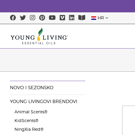
HR
NOVO I SEZONSKO
YOUNG LIVINGOVI BRENDOVI
Animal Scents®
KidScents®
NingXia Red®