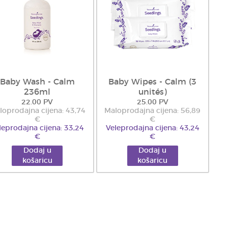
Baby Wash - Calm
Baby Wipes - Calm (3
236ml
unités)
22.00 PV
25.00 PV
loprodajna cijena: 43,74
Maloprodajna cijena: 56,89
€
€
leprodajna cijena: 33,24
Veleprodajna cijena: 43,24
€
€
Dodaj u
Dodaj u
košaricu
košaricu