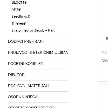
BLOOM®
ART®
Seedlings®
Thieves®
Simplified by Jacob + Kait
B
DODACI PREHRANI
PROIZVODI S ETERIČNIM ULJIMA
Mal
Vel
POČETNI KOMPLETI
DIFUZORI
POSLOVNI MATERIJALI
OSOBNA NJEGA