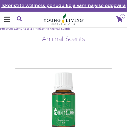
Iskoristite wellness ponudu koja vam najviše odgovara
0
Proizvodi
Eterična ulja i mješavine
Animal Scents
Animal Scents