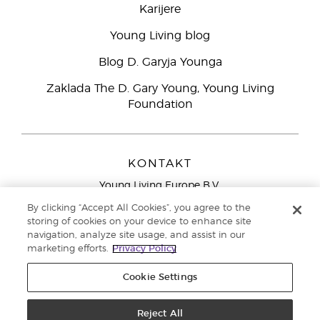
Karijere
Young Living blog
Blog D. Garyja Younga
Zaklada The D. Gary Young, Young Living
Foundation
KONTAKT
Young Living Europe B.V.
Peizerweg 97
By clicking “Accept All Cookies”, you agree to the
9727 AJ Groningen
storing of cookies on your device to enhance site
Nizozemska
navigation, analyze site usage, and assist in our
marketing efforts.
Privacy Policy
Sjedište tvrtke Young Living Europe Ltd.:
+44 (0) 20 3935
9000
Cookie Settings
Autorska prava © 2021. Young Living Essential Oils. Sva prava pridržana. |
Pravila o privatnosti
Reject All