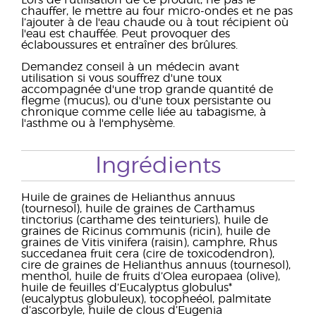
Lors de l'utilisation de ce produit, ne pas le
chauffer, le mettre au four micro-ondes et ne pas
l’ajouter à de l'eau chaude ou à tout récipient où
l'eau est chauffée. Peut provoquer des
éclaboussures et entraîner des brûlures.
Demandez conseil à un médecin avant
utilisation si vous souffrez d'une toux
accompagnée d'une trop grande quantité de
flegme (mucus), ou d'une toux persistante ou
chronique comme celle liée au tabagisme, à
l'asthme ou à l'emphysème.
Ingrédients
Huile de graines de Helianthus annuus
(tournesol), huile de graines de Carthamus
tinctorius (carthame des teinturiers), huile de
graines de Ricinus communis (ricin), huile de
graines de Vitis vinifera (raisin), camphre, Rhus
succedanea fruit cera (cire de toxicodendron),
cire de graines de Helianthus annuus (tournesol),
menthol, huile de fruits d’Olea europaea (olive),
huile de feuilles d’Eucalyptus globulus*
(eucalyptus globuleux), tocopheéol, palmitate
d’ascorbyle, huile de clous d’Eugenia