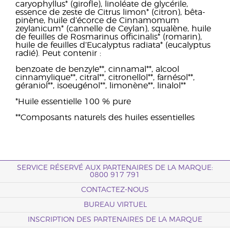
caryophyllus* (girofle), linoléate de glycérile,
essence de zeste de Citrus limon* (citron), bêta-
pinène, huile d’écorce de Cinnamomum
zeylanicum* (cannelle de Ceylan), squalène, huile
de feuilles de Rosmarinus officinalis* (romarin),
huile de feuilles d’Eucalyptus radiata* (eucalyptus
radié). Peut contenir :
benzoate de benzyle**, cinnamal**, alcool
cinnamylique**, citral**, citronellol**, farnésol**,
géraniol**, isoeugénol**, limonène**, linalol**
*Huile essentielle 100 % pure
**Composants naturels des huiles essentielles
SERVICE RÉSERVÉ AUX PARTENAIRES DE LA MARQUE:
0800 917 791
CONTACTEZ-NOUS
BUREAU VIRTUEL
INSCRIPTION DES PARTENAIRES DE LA MARQUE