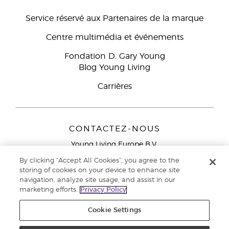
Service réservé aux Partenaires de la marque
Centre multimédia et événements
Fondation D. Gary Young
Blog Young Living
Carrières
CONTACTEZ-NOUS
Young Living Europe B.V.
Peizerweg 97
By clicking “Accept All Cookies”, you agree to the
9727 AJ Groningen
storing of cookies on your device to enhance site
Netherlands
navigation, analyze site usage, and assist in our
marketing efforts.
Privacy Policy
Service réservé aux Partenaires de la marque
0800 917
791
Cookie Settings