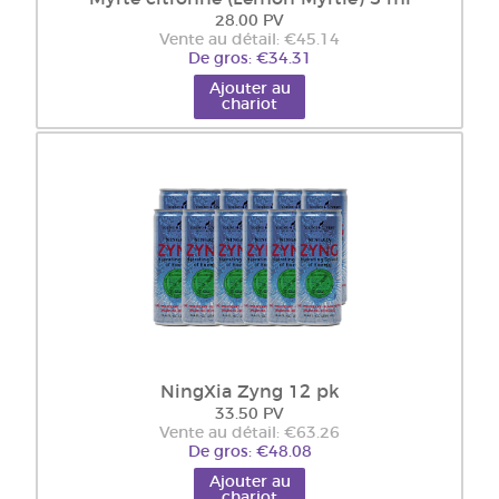
28.00 PV
Vente au détail: €45.14
De gros: €34.31
Ajouter au
chariot
NingXia Zyng 12 pk
33.50 PV
Vente au détail: €63.26
De gros: €48.08
Ajouter au
chariot