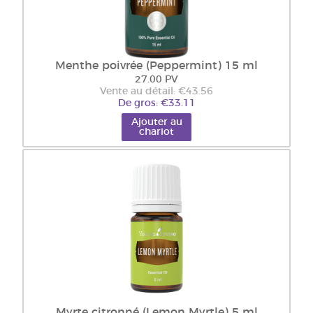
Menthe poivrée (Peppermint) 15 ml
27.00 PV
Vente au détail: €43.56
De gros: €33.11
Ajouter au
chariot
Myrte citronné (Lemon Myrtle) 5 ml