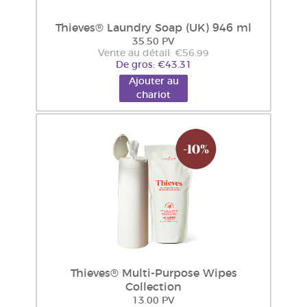
Thieves® Laundry Soap (UK) 946 ml
35.50 PV
Vente au détail: €56.99
De gros: €43.31
Ajouter au
chariot
Thieves® Multi-Purpose Wipes
Collection
13.00 PV