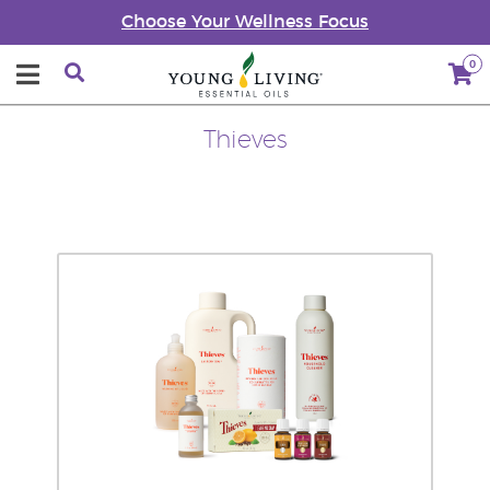
Choose Your Wellness Focus
0
Thieves