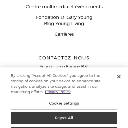
Centre multimédia et événements
Fondation D. Gary Young
Blog Young Living
Carrières
CONTACTEZ-NOUS
Young Living Europe B.V.
Peizerweg 97
By clicking “Accept All Cookies”, you agree to the
9727 AJ Groningen
storing of cookies on your device to enhance site
Netherlands
navigation, analyze site usage, and assist in our
marketing efforts.
Privacy Policy
Service réservé aux Partenaires de la marque
0800 917
791
Cookie Settings
Copyright © 2021 Young Living Essential Oils. Tous droits réservés. |
Politique de confidentialité
Reject All