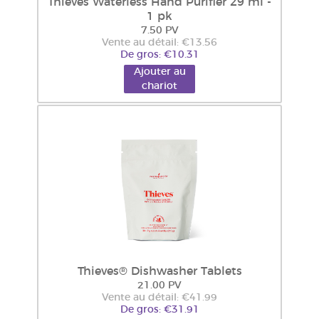
Thieves Waterless Hand Purifier 29 ml -
1 pk
7.50 PV
Vente au détail: €13.56
De gros: €10.31
Ajouter au
chariot
Thieves® Dishwasher Tablets
21.00 PV
Vente au détail: €41.99
De gros: €31.91