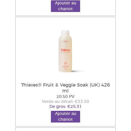
Ajouter au
chariot
Thieves® Fruit & Veggie Soak (UK) 426
ml
20.50 PV
Vente au détail: €33.30
De gros: €25.31
Ajouter au
chariot