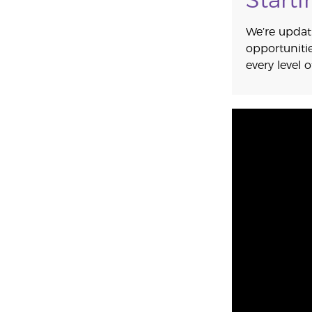
Start
We’re updat
opportuniti
every level 