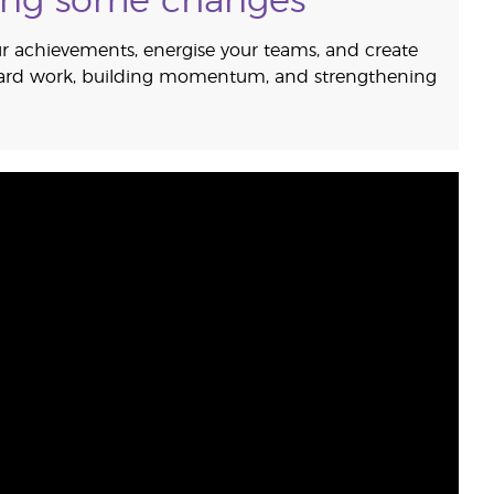
king some changes
 achievements, energise your teams, and create
 hard work, building momentum, and strengthening