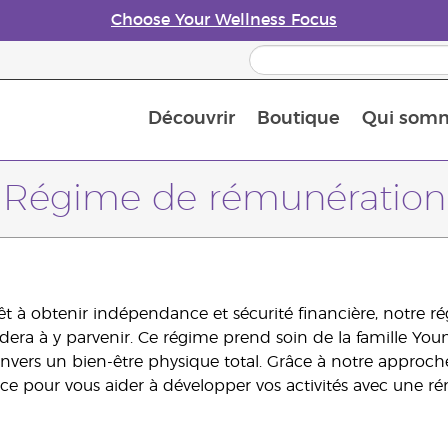
Choose Your Wellness Focus
Découvrir
Boutique
Qui som
À propos des huiles essentielles
Histoire des huiles essentielles
Guide des huiles essentielles
Petit guide sur les diffuseurs d’huile essentielle
Connaissez-vous les nutriments
The Young Living Food Suppl
Comment utiliser les huiles essentielles
Devenir Partenaire de la marque
Régime de rémunération
rêt à obtenir indépendance et sécurité financière, notre r
idera à y parvenir. Ce régime prend soin de la famille Yo
ers un bien-être physique total. Grâce à notre approche
cace pour vous aider à développer vos activités avec une ré