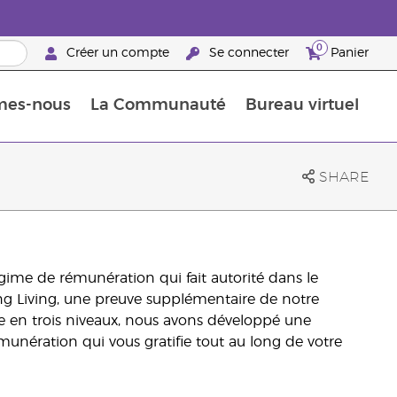
0
Créer un compte
Se connecter
Panier
mes-nous
La Communauté
Bureau virtuel
ements Guide
Promotions dans le classement
Retraites « Reconnaissance de Partenaires de la marque »
25 raisons de devenir Partenaire de la marque
Retraites « Reconn
SHARE
égime de rémunération qui fait autorité dans le
ung Living, une preuve supplémentaire de notre
 en trois niveaux, nous avons développé une
munération qui vous gratifie tout au long de votre