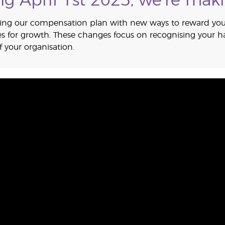
ing April 1st 2025, we’re ma
ing our compensation plan with new ways to reward your
es for growth. These changes focus on recognising your
of your organisation.