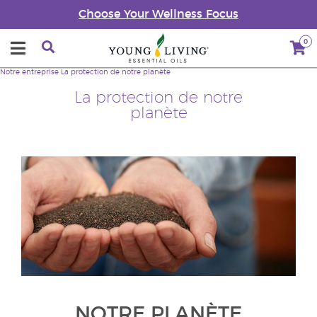
Choose Your Wellness Focus
0
Notre entreprise
La protection de notre planète
La protection de notre
planète
NOTRE PLANÈTE