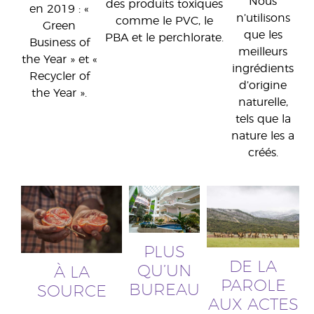
Nous
des produits toxiques
en 2019 : «
n’utilisons
comme le PVC, le
Green
que les
PBA et le perchlorate.
Business of
meilleurs
the Year » et «
ingrédients
Recycler of
d’origine
the Year ».
naturelle,
tels que la
nature les a
créés.
PLUS
DE LA
QU’UN
À LA
PAROLE
BUREAU
SOURCE
AUX ACTES