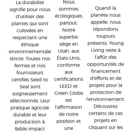
Nous
La durabilité
Quand la
sommes
signifie pour nous
planète nous
écologiques
d’utiliser des
appelle, nous
partout.
plantes qui sont
répondons
Notre
cultivées en
toujours
superbe
respectant une
présents. Young
siège en
éthique
Living reste à
Utah, aux
environnementale
l’affût des
États-Unis,
stricte. Toutes nos
opportunités de
conforme
fermes et nos
financement
aux
fournisseurs
d’efforts et de
certifications
certifiés Seed to
projets pour la
LEED et
Seal sont
protection de
Green Globe
soigneusement
l’environnement.
est
sélectionnés. Leur
Découvrez
l’affirmation
pratique agricole
certains de ces
de notre
durable et leur
projets en
position et
production à
cliquant sur les
une
faible impact