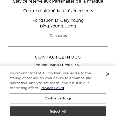
Service réservé aux Partenaires de la marque
Centre multimédia et événements
Fondation D. Gary Young
Blog Young Living
Carrières
CONTACTEZ-NOUS
Young Living Europe B.V.
Peizerweg 97
By clicking “Accept All Cookies”, you agree to the
9727 AJ Groningen
storing of cookies on your device to enhance site
Netherlands
navigation, analyze site usage, and assist in our
marketing efforts.
Privacy Policy
Service réservé aux Partenaires de la marque
0800 917
791
Cookie Settings
Copyright © 2021 Young Living Essential Oils. Tous droits réservés. |
Politique de confidentialité
Reject All