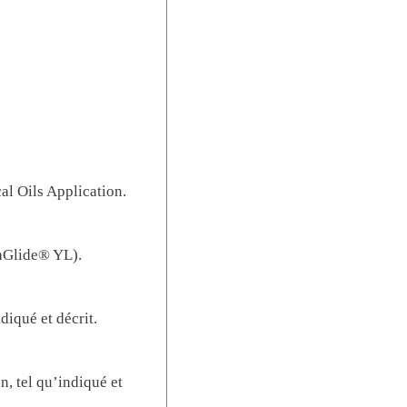
l Oils Application.
maGlide® YL).
iqué et décrit.
, tel qu’indiqué et