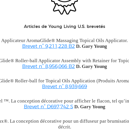
Articles de Young Living U.S. brevetés
Applicateur AromaGlide® Massaging Topical Oils Applicator.
D. Gary Young
Brevet n° 9,211,228 B2
lide® Roller-ball Applicator Assembly with Retainer for Topica
D. Gary Young
Brevet n° 8,956,066 B2
lide® Roller-ball for Topical Oils Application (Produits Aro
Brevet n° 8,939,669
 ™. La conception décorative pour afficher le flacon, tel qu’ind
D. Gary Young
Brevet n° D697,742 S
®. La conception décorative pour un diffuseur par brumisation
décrit.