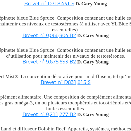
D. Gary Young
Brevet n° D718,431 S
’épinette bleue Blue Spruce. Composition contenant une huile es
maintenir des niveaux de testostérones (à utiliser avec YL Blue 
essentielles).
D. Gary Young
Brevet n° 9,066,904 B2
’épinette bleue Blue Spruce. Composition contenant une huile es
d’utilisation pour maintenir des niveaux de testostérones.
D. Gary Young
Brevet n° 9,675,653 B2
rt Mist®. La conception décorative pour un diffuseur, tel qu’ind
Brevet n° D831,815 S
lément alimentaire. Une composition de complément alimentair
s gras oméga-3, un ou plusieurs tocophérols et tocotriénols et/
huiles essentielles.
D. Gary Young
Brevet n° 9,211,277 B2
 Land et diffuseur Dolphin Reef. Appareils, systèmes, méthode