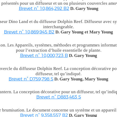
 présentés pour un diffuseur et un ou plusieurs couvercles amov
D. Gary Young
Brevet n° 10,864,292 B2
seur Dino Land et du diffuseur Dolphin Reef. Diffuseur avec s
interchangeable.
D. Gary Young et Mary Young
Brevet n° 10,869,945 B2
tion. Les Appareils, systèmes, méthodes et programmes informat
pour l’extraction d’huile essentielle de plante.
D. Gary Young
Brevet n° 10,000,723 B
vercle du diffuseur Dolphin Reef. La conception décorative po
diffuseur, tel qu’indiqué.
D. Gary Young, Mary Young
Brevet n° D759,798 S
ntern. La conception décorative pour un diffuseur, tel qu’indiqu
Brevet n° D883,463 S
r brumisation. Le document concerne un système et un appareil 
D. Gary Young
Brevet n° 9,358,557 B2