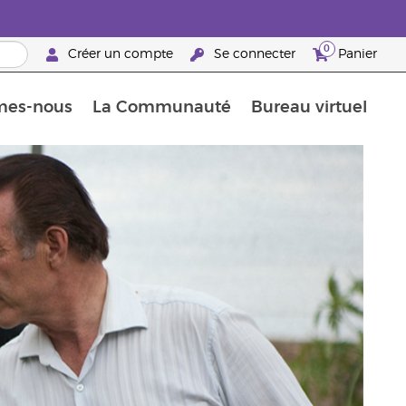
0
Créer un compte
Se connecter
Panier
mes-nous
La Communauté
Bureau virtuel
ements Guide
Promotions dans le classement
Retraites « Reconnaissance de Partenaires de la marque »
25 raisons de devenir Partenaire de la marque
Retraites « Reconn