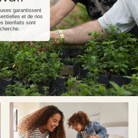
euses garantissent
entielles et de nos
es bienfaits sont
echerche.