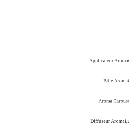
Applicateur AromaG
Bille AromaG
Aroma Carousel
Diffuseur AromaLux