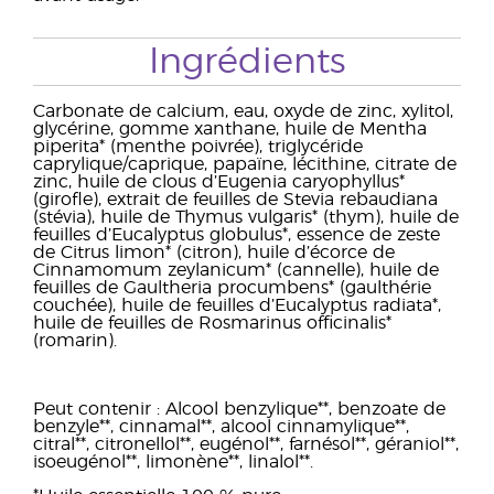
Ingrédients
Carbonate de calcium, eau, oxyde de zinc, xylitol,
glycérine, gomme xanthane, huile de Mentha
piperita* (menthe poivrée), triglycéride
caprylique/caprique, papaïne, lécithine, citrate de
zinc, huile de clous d’Eugenia caryophyllus*
(girofle), extrait de feuilles de Stevia rebaudiana
(stévia), huile de Thymus vulgaris* (thym), huile de
feuilles d’Eucalyptus globulus*, essence de zeste
de Citrus limon* (citron), huile d’écorce de
Cinnamomum zeylanicum* (cannelle), huile de
feuilles de Gaultheria procumbens* (gaulthérie
couchée), huile de feuilles d’Eucalyptus radiata*,
huile de feuilles de Rosmarinus officinalis*
(romarin).
Peut contenir : Alcool benzylique**, benzoate de
benzyle**, cinnamal**, alcool cinnamylique**,
citral**, citronellol**, eugénol**, farnésol**, géraniol**,
isoeugénol**, limonène**, linalol**.