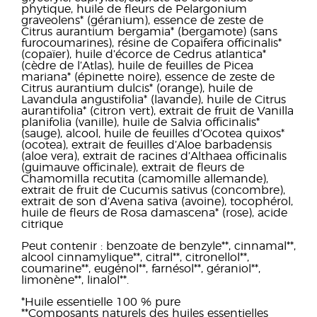
phytique, huile de fleurs de Pelargonium
graveolens* (géranium), essence de zeste de
Citrus aurantium bergamia* (bergamote) (sans
furocoumarines), résine de Copaifera officinalis*
(copaïer), huile d’écorce de Cedrus atlantica*
(cèdre de l’Atlas), huile de feuilles de Picea
mariana* (épinette noire), essence de zeste de
Citrus aurantium dulcis* (orange), huile de
Lavandula angustifolia* (lavande), huile de Citrus
aurantifolia* (citron vert), extrait de fruit de Vanilla
planifolia (vanille), huile de Salvia officinalis*
(sauge), alcool, huile de feuilles d’Ocotea quixos*
(ocotea), extrait de feuilles d’Aloe barbadensis
(aloe vera), extrait de racines d’Althaea officinalis
(guimauve officinale), extrait de fleurs de
Chamomilla recutita (camomille allemande),
extrait de fruit de Cucumis sativus (concombre),
extrait de son d’Avena sativa (avoine), tocophérol,
huile de fleurs de Rosa damascena* (rose), acide
citrique
Peut contenir : benzoate de benzyle**, cinnamal**,
alcool cinnamylique**, citral**, citronellol**,
coumarine**, eugénol**, farnésol**, géraniol**,
limonène**, linalol**.
*Huile essentielle 100 % pure
**Composants naturels des huiles essentielles