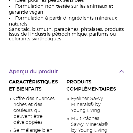
Idéal pour les peaux sensibles
Formulation non testée sur les animaux et
garantie vegan
Formulation à partir d’ingrédients minéraux
naturels
Sans talc, bismuth, parabènes, phtalates, produits
issus de l’industrie pétrochimique, parfums ou
colorants synthétiques
Aperçu du produit
CARACTÉRISTIQUES
PRODUITS
ET BIENFAITS
COMPLÉMENTAIRES
Offre des nuances
Eyeliner Savvy
riches et des
Minerals® by
couleurs qui
Young Living
peuvent être
Multi-tâches
développées
Savvy Minerals®
Se mélange bien
by Young Living