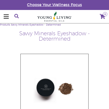
Choose Your Wellness Focus
0
Produits
Savvy Minerals Eyeshadow - Determined
Savvy Minerals Eyeshadow -
Determined