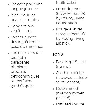
MultiTasker
Est actif pour une
longue journée
Fond de teint
Savvy Minerals®
Idéal pour les
by Young Living
peaux sensibles
Foundation
Convient aux
Rouge à lèvres
végétaliens
Savvy Minerals®
Fabriqué avec
by Young Living
des ingrédients à
Lipstick
base de minéraux
Formulé sans talc,
TONS
bismuth,
Best Kept Secret
parabènes,
(nu mat)
phtalates,
produits
Crushin' (pêche
pétrochimiques
nue avec un léger
ou parfums
scintillement)
synthétiques.
Determined
(marron moyen
pailleté)
Diffused (prune