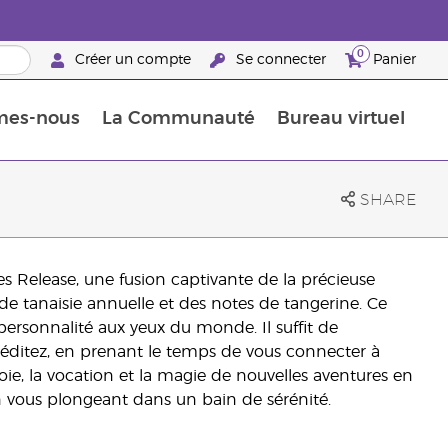
0
Créer un compte
Se connecter
Panier
mes-nous
La Communauté
Bureau virtuel
ements Guide
Promotions dans le classement
Retraites « Reconnaissance de Partenaires de la marque »
25 raisons de devenir Partenaire de la marque
Retraites « Reconn
SHARE
es Release, une fusion captivante de la précieuse
se de tanaisie annuelle et des notes de tangerine. Ce
ersonnalité aux yeux du monde. Il suffit de
méditez, en prenant le temps de vous connecter à
oie, la vocation et la magie de nouvelles aventures en
n vous plongeant dans un bain de sérénité.