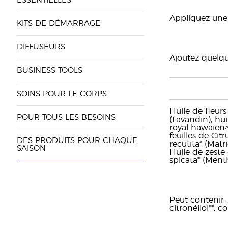
ESSENTIELLES
Appliquez une 
KITS DE DÉMARRAGE
DIFFUSEURS
Ajoutez quelqu
BUSINESS TOOLS
SOINS POUR LE CORPS
Huile de fleurs
POUR TOUS LES BESOINS
(Lavandin), hu
royal hawaïen^)
feuilles de Cit
DES PRODUITS POUR CHAQUE
recutita* (Mat
SAISON
Huile de zeste 
spicata* (Menth
Peut contenir :
citronéllol**, c