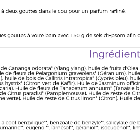
à deux gouttes dans le cou pour un parfum raffiné.
es gouttes à votre bain avec 150 g de sels d'Epsom afin de
Ingrédient
 de Cananga odorata* (Ylang ylang), huile de fruits d'Olea
ile de fleurs de Pelargonium graveolens* (Géranium), huil
, huile de bois de Callitris intratropica* (Cyprès bleu), hui
rus hystrix* (Citron vert de Kaffir), Huile de Jasminum offi
ricaria), Huile de fleurs de Tanacetum annuum* (Tanaisie b
de Citrus paradisi* (Pamplemousse), Huile de zeste de Citru
e verte), Huile de zeste de Citrus limon* (Citron), Huile de
 alcool benzylique**, benzoate de benzyle**, salicylate de be
oumarine**, eugénol**, farnésol**, géraniol**, isoeugénol**, lim