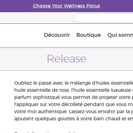
Choose Your Wellness Focus
Découvrir
Boutique
Qui som
À propos des huiles essentielles
Histoire des huiles essentielles
Guide des huiles essentielles
Petit guide sur les diffuseurs d’huile essentielle
Connaissez-vous les nutriments
The Young Living Food Suppl
Comment utiliser les huiles essentielles
Devenir Partenaire de la marque
Release
Oubliez le passé avec le mélange d'huiles essentiell
huile essentielle de rose, l’huile essentielle luxueu
parfum sophistiqué vous permet de projeter votre p
l'appliquer sur votre décolleté pendant que vous 
votre moi authentique. Laissez-vous envahir par la j
ajoutant quelques gouttes à votre bain chaud et e