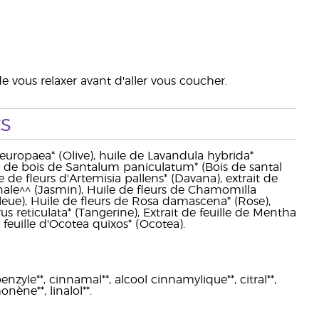
 vous relaxer avant d'aller vous coucher.
s
 europaea* (Olive), huile de Lavandula hybrida*
e de bois de Santalum paniculatum* (Bois de santal
le de fleurs d'Artemisia pallens* (Davana), extrait de
cinale^^ (Jasmin), Huile de fleurs de Chamomilla
leue), Huile de fleurs de Rosa damascena* (Rose),
s reticulata* (Tangerine), Extrait de feuille de Mentha
 feuille d'Ocotea quixos* (Ocotea).
nzyle**, cinnamal**, alcool cinnamylique**, citral**,
onène**, linalol**.