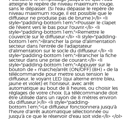
atteigne le repère de niveau maximum rouge,
sans le dépasser. (Si l'eau dépasse le repère de
niveau maximum rouge, il est possible que le
diffuseur ne produise pas de brume.)</li> <li
style="padding-bottom:1em;">Pousser le clapet
de l'évent vers le bas pour l'ouvrir.</li> <li
style="padding-bottom:1em;">Remettre le
couvercle sur le diffuseur.</li> <li style="padding-
bottom:1em;">Brancher la prise d'alimentation
secteur dans l'entrée de l'adaptateur
d'alimentation sur le socle du diffuseur.</li> <li
style="padding-bottom:1em;">Brancher la fiche
secteur dans une prise de courant.</li> <li
style="padding-bottom:1em;">Appuyer sur le
bouton de « marche/arrêt (ON/OFF) (8H) » de la
télécommande pour mettre sous tension le
diffuseur, le voyant LED (qui alterne entre bleu,
jaune et violet) et l'ioniseur, avec arrêt
automatique au bout de 8 heures, ou choisir les
réglages de votre choix. (La télécommande doit
être utilisée dans un rayon de 8 mètres environ
du diffuseur.)</li> <li style="padding-
bottom:1em;">Le diffuseur fonctionnera jusqu'à
l'heure d'arrêt automatique sélectionnée ou
jusqu’à ce que le réservoir d'eau soit vide.</li> </ol>