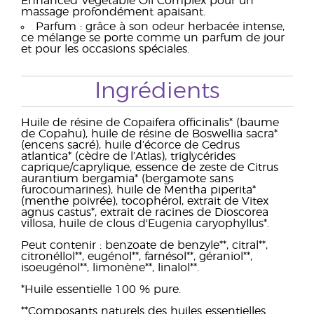
Enhanced Vegetable Oil Complex pour un
massage profondément apaisant.
Parfum : grâce à son odeur herbacée intense,
ce mélange se porte comme un parfum de jour
et pour les occasions spéciales.
Ingrédients
Huile de résine de Copaifera officinalis* (baume
de Copahu), huile de résine de Boswellia sacra*
(encens sacré), huile d’écorce de Cedrus
atlantica* (cèdre de l’Atlas), triglycérides
caprique/caprylique, essence de zeste de Citrus
aurantium bergamia* (bergamote sans
furocoumarines), huile de Mentha piperita*
(menthe poivrée), tocophérol, extrait de Vitex
agnus castus*, extrait de racines de Dioscorea
villosa, huile de clous d'Eugenia caryophyllus*.
Peut contenir : benzoate de benzyle**, citral**,
citronéllol**, eugénol**, farnésol**, géraniol**,
isoeugénol**, limonène**, linalol**.
*Huile essentielle 100 % pure.
**Composants naturels des huiles essentielles.