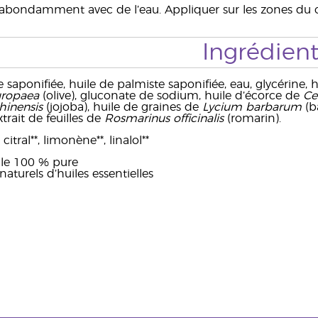
abondamment avec de l’eau. Appliquer sur les zones du c
Ingrédient
saponifiée, huile de palmiste saponifiée, eau, glycérine, 
uropaea
(olive), gluconate de sodium, huile d’écorce de
Ce
inensis
(jojoba), huile de graines de
Lycium barbarum
(ba
xtrait de feuilles de
Rosmarinus officinalis
(romarin).
citral**, limonène**, linalol**
elle 100 % pure
turels d’huiles essentielles