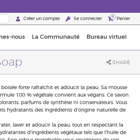
0
Créer un compte
Se connecter
Panier
mes-nous
La Communauté
Bureau virtuel
ements Guide
Promotions dans le classement
Retraites « Reconnaissance de Partenaires de la marque »
25 raisons de devenir Partenaire de la marque
Retraites « Reconn
Soap
SHARE
r boisée forte rafraîchit et adoucit la peau. Sa mousse
ormule 100 % végétale convient aux végans. Ce savon
colorants, parfums de synthèse ni conservateurs. Vous
aits hydratants des ingrédients d’origine naturelle de
ter, laver et adoucir la peau, tout en respectant la
ydratantes d’ingrédients végétaux tels que l’huile de