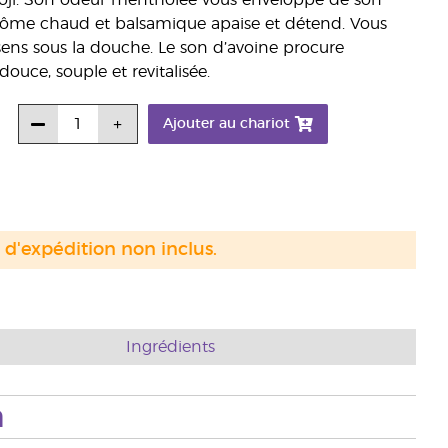
de goji. Son odeur mentholée vous enveloppe de son
l’arôme chaud et balsamique apaise et détend. Vous
sens sous la douche. Le son d’avoine procure
uce, souple et revitalisée.
Ajouter au chariot
s d'expédition non inclus.
Ingrédients
n