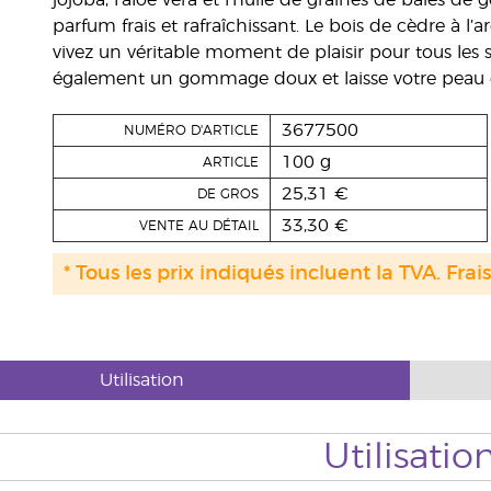
jojoba, l’aloe vera et l’huile de graines de baies 
parfum frais et rafraîchissant. Le bois de cèdre à 
vivez un véritable moment de plaisir pour tous les 
également un gommage doux et laisse votre peau do
3677500
NUMÉRO D'ARTICLE
100 g
ARTICLE
25,31 €
DE GROS
33,30 €
VENTE AU DÉTAIL
* Tous les prix indiqués incluent la TVA. Frai
Utilisation
Utilisatio