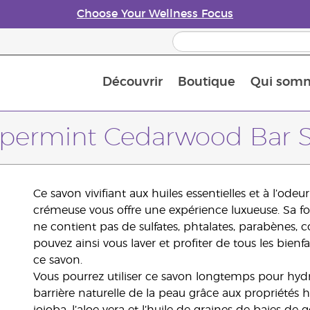
Choose Your Wellness Focus
Découvrir
Boutique
Qui som
À propos des huiles essentielles
Histoire des huiles essentielles
Guide des huiles essentielles
Petit guide sur les diffuseurs d’huile essentielle
Connaissez-vous les nutriments
The Young Living Food Suppl
Comment utiliser les huiles essentielles
Devenir Partenaire de la marque
permint Cedarwood Bar 
Ce savon vivifiant aux huiles essentielles et à l’odeu
crémeuse vous offre une expérience luxueuse. Sa f
ne contient pas de sulfates, phtalates, parabènes, 
pouvez ainsi vous laver et profiter de tous les bienf
ce savon.
Vous pourrez utiliser ce savon longtemps pour hydra
barrière naturelle de la peau grâce aux propriétés h