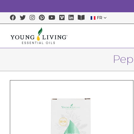
FR
Pep