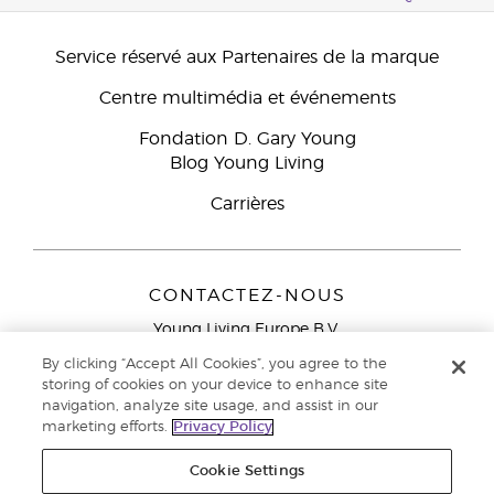
Service réservé aux Partenaires de la marque
Centre multimédia et événements
Fondation D. Gary Young
Blog Young Living
Carrières
CONTACTEZ-NOUS
Young Living Europe B.V.
Peizerweg 97
By clicking “Accept All Cookies”, you agree to the
9727 AJ Groningen
storing of cookies on your device to enhance site
Netherlands
navigation, analyze site usage, and assist in our
marketing efforts.
Privacy Policy
Service réservé aux Partenaires de la marque
0800 917
791
Cookie Settings