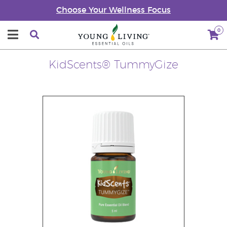
Choose Your Wellness Focus
0
KidScents® TummyGize