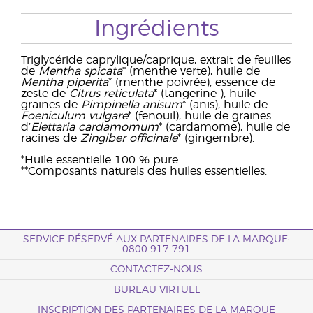
Ingrédients
Triglycéride caprylique/caprique, extrait de feuilles
de
Mentha spicata
* (menthe verte), huile de
Mentha piperita
* (menthe poivrée), essence de
zeste de
Citrus reticulata
* (tangerine ), huile
graines de
Pimpinella anisum
* (anis), huile de
Foeniculum vulgare
* (fenouil), huile de graines
d’
Elettaria cardamomum
* (cardamome), huile de
racines de
Zingiber officinale
* (gingembre).
*Huile essentielle 100 % pure.
**Composants naturels des huiles essentielles.
SERVICE RÉSERVÉ AUX PARTENAIRES DE LA MARQUE:
0800 917 791
CONTACTEZ-NOUS
BUREAU VIRTUEL
INSCRIPTION DES PARTENAIRES DE LA MARQUE