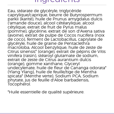
Eau, stéarate de glycéryle, triglycéride
caprylique/caprique, beurre de Butyrospermum
parkii (karité), huile de Prunus amygdalus dulcis
('amande douce), alcool cétéarylique, alcool
cétylique, extrait de fruit de Pyrus malus
(pomme), glycérine, extrait de son d'Avena sativa
(avoine), extrait de pulpe de Cocos nucifera (noix
de coco), ferment de Lactobacillus, caprylate de
glycéryle, huile de graine de Pentaclethra
macroloba, Alcool benzylique, huile de zeste de
Citrus sinensis* (orange), extrait de pépins de Vitis
vinifera (raisin), stéaroyl glutamate de sodium,
extrait de zeste de Citrus aurantium dulcis
(orange), gomme xanthane, Glyceryl
undecylenate, huile de fleur de Cananga odorata*
(Ylang Ylang), huile de feuille/tige de Mentha
spicata* (Menthe verte), Sodium PCA, Sodium
phytate, jus de feuille d'Aloe barbadensis,
Tocophérol.
*Huile essentielle de qualité supérieure.