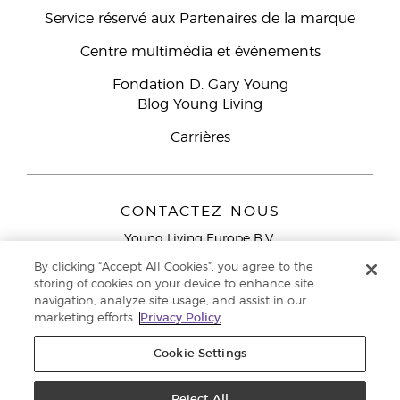
Service réservé aux Partenaires de la marque
Centre multimédia et événements
Fondation D. Gary Young
Blog Young Living
Carrières
CONTACTEZ-NOUS
Young Living Europe B.V.
Peizerweg 97
By clicking “Accept All Cookies”, you agree to the
9727 AJ Groningen
storing of cookies on your device to enhance site
Netherlands
navigation, analyze site usage, and assist in our
marketing efforts.
Privacy Policy
Service réservé aux Partenaires de la marque
0800 917
791
Cookie Settings
Copyright © 2021 Young Living Essential Oils. Tous droits réservés. |
Politique de confidentialité
Reject All