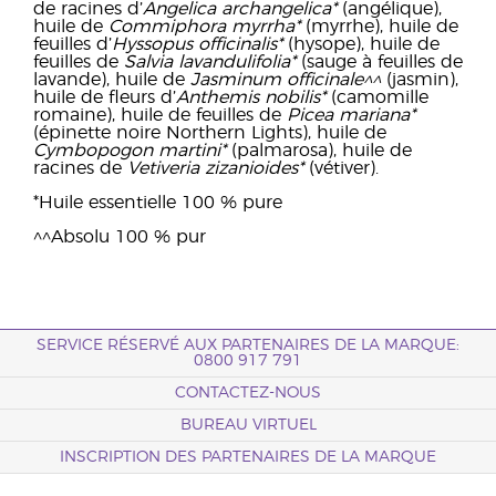
de racines d’
Angelica archangelica*
(angélique),
huile de
Commiphora myrrha*
(myrrhe), huile de
feuilles d’
Hyssopus officinalis*
(hysope), huile de
feuilles de
Salvia lavandulifolia*
(sauge à feuilles de
lavande), huile de
Jasminum officinale^^
(jasmin),
huile de fleurs d’
Anthemis nobilis*
(camomille
romaine), huile de feuilles de
Picea mariana*
(épinette noire Northern Lights), huile de
Cymbopogon martini*
(palmarosa), huile de
racines de
Vetiveria zizanioides*
(vétiver).
*Huile essentielle 100 % pure
^^Absolu 100 % pur
SERVICE RÉSERVÉ AUX PARTENAIRES DE LA MARQUE:
0800 917 791
CONTACTEZ-NOUS
BUREAU VIRTUEL
INSCRIPTION DES PARTENAIRES DE LA MARQUE