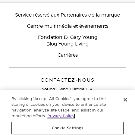
Service réservé aux Partenaires de la marque
Centre multimédia et événements
Fondation D. Gary Young
Blog Young Living
Carrières
CONTACTEZ-NOUS
Young Living Europe B.V.
Peizerweg 97
By clicking “Accept All Cookies”, you agree to the
9727 AJ Groningen
storing of cookies on your device to enhance site
Netherlands
navigation, analyze site usage, and assist in our
marketing efforts.
Privacy Policy
Service réservé aux Partenaires de la marque
0800 917
791
Cookie Settings