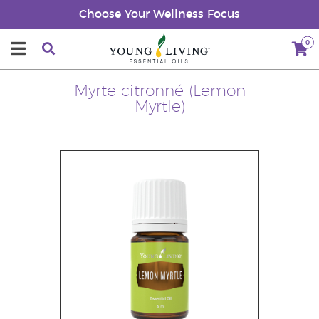
Choose Your Wellness Focus
0
Myrte citronné (Lemon
Myrtle)