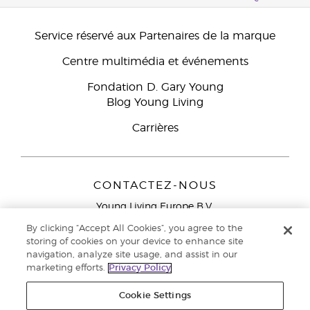
Service réservé aux Partenaires de la marque
Centre multimédia et événements
Fondation D. Gary Young
Blog Young Living
Carrières
CONTACTEZ-NOUS
Young Living Europe B.V.
Peizerweg 97
By clicking “Accept All Cookies”, you agree to the
9727 AJ Groningen
storing of cookies on your device to enhance site
Netherlands
navigation, analyze site usage, and assist in our
marketing efforts.
Privacy Policy
Service réservé aux Partenaires de la marque
0800 917
791
Cookie Settings