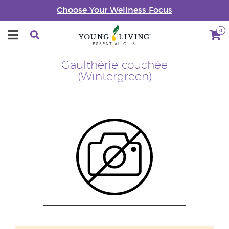
Choose Your Wellness Focus
0
Gaulthérie couchée
(Wintergreen)