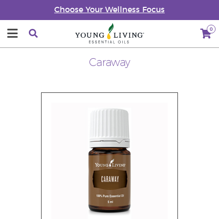
Choose Your Wellness Focus
0
Caraway