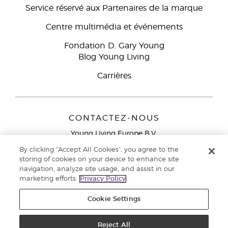
Service réservé aux Partenaires de la marque
Centre multimédia et événements
Fondation D. Gary Young
Blog Young Living
Carrières
CONTACTEZ-NOUS
Young Living Europe B.V.
Peizerweg 97
By clicking “Accept All Cookies”, you agree to the
9727 AJ Groningen
storing of cookies on your device to enhance site
Netherlands
navigation, analyze site usage, and assist in our
marketing efforts.
Privacy Policy
Service réservé aux Partenaires de la marque
0800 917
791
Cookie Settings
Copyright © 2021 Young Living Essential Oils. Tous droits réservés. |
Politique de confidentialité
Reject All