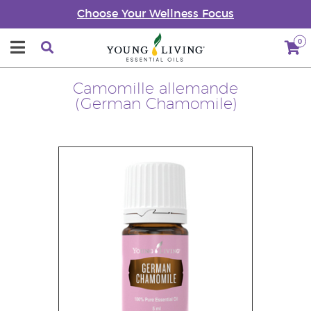
Choose Your Wellness Focus
0
Camomille allemande
(German Chamomile)