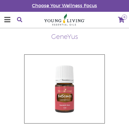
Choose Your Wellness Focus
0
GeneYus