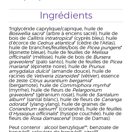
Ingrédients
Triglycéride caprylique/caprique, huile de
Boswellia sacra
* (arbre à encens sacré), huile de
bois de
Callitris intratropica
* (cyprès bleu), huile
d’écorce de
Cedrus atlantica
* (cèdre de l'Atlas),
huile de branches/feuilles/bois de
Picea pungens
*
(épinette bleue), huile de feuilles de
Melissa
officinalis
* (mélisse), huile de bois de
Bursera
graveolens
* (palo santo), huile de feuilles de
Picea
mariana
* (épinette noire), huile de
Prunus
amygdalus dulcis
* (amande douce), huile de
racines de
Vetiveria zizanoides
* (vétiver), essence
de zeste
Citrus aurantium bergamia
*
(bergamote), huile de
Commiphora myrrha
*
(myrrhe), huile de fleurs de
Pelargonium
graveolens
* (géranium rosat), huile de
Santalum
album
* (santal blanc), huile de fleurs de
Cananga
odorata
* (ylang-ylang), huile de graines de
Coriandrum sativum
* (coriandre), huile de feuilles
d’
Hyssopus officinalis
* (hysope couchée), huile de
fleurs de
Rosa damascena
* (rose de Damas).
Peut contenir : alcool benzylique**, benzoate de