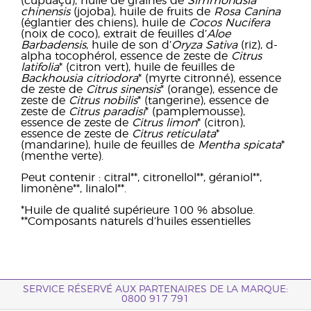
(cupuaçu), huile de graines de
Simmondsia
chinensis
(jojoba), huile de fruits de
Rosa Canina
(églantier des chiens), huile de
Cocos Nucifera
(noix de coco), extrait de feuilles d’
Aloe
Barbadensis
, huile de son d’
Oryza Sativa
(riz), d-
alpha tocophérol, essence de zeste de
Citrus
latifolia
* (citron vert), huile de feuilles de
Backhousia citriodora
* (myrte citronné), essence
de zeste de
Citrus sinensis
* (orange), essence de
zeste de
Citrus nobilis
* (tangerine), essence de
zeste de
Citrus paradisi
* (pamplemousse),
essence de zeste de
Citrus limon
* (citron),
essence de zeste de
Citrus reticulata
*
(mandarine), huile de feuilles de
Mentha spicata
*
(menthe verte).
Peut contenir : citral**, citronellol**, géraniol**,
limonène**, linalol**.
*Huile de qualité supérieure 100 % absolue.
**Composants naturels d’huiles essentielles
SERVICE RÉSERVÉ AUX PARTENAIRES DE LA MARQUE:
0800 917 791