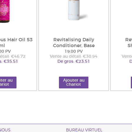
us Hair Oil 53
Revitalising Daily
Rev
ml
Conditioner, Base
S
00 PV
19.00 PV
étail: €46.72
Vente au détail: €30.94
Vent
s: €35.51
De gros: €23.51
D
ter au
Ajouter au
ariot
chariot
NOUS
BUREAU VIRTUEL