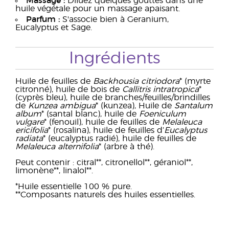
Massage :
Diluez quelques gouttes dans une
huile végétale pour un massage apaisant.
Parfum :
S'associe bien à Geranium,
Eucalyptus et Sage.
Ingrédients
Huile de feuilles de
Backhousia citriodora
* (myrte
citronné), huile de bois de
Callitris intratropica
*
(cyprès bleu), huile de branches/feuilles/brindilles
de
Kunzea ambigua
* (kunzea), Huile de
Santalum
album
* (santal blanc), huile de
Foeniculum
vulgare
* (fenouil), huile de feuilles de
Melaleuca
ericifolia
* (rosalina), huile de feuilles d’
Eucalyptus
radiata
* (eucalyptus radié), huile de feuilles de
Melaleuca alternifolia
* (arbre à thé).
Peut contenir : citral**, citronellol**, géraniol**,
limonène**, linalol**.
*Huile essentielle 100 % pure.
**Composants naturels des huiles essentielles.