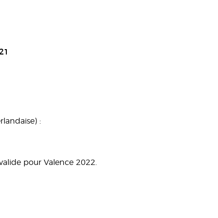
021
landaise) :
a valide pour Valence 2022.