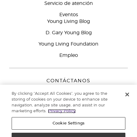
Servicio de atención
Eventos
Young Living Blog
D. Gary Young Blog
Young Living Foundation
Empleo
CONTÁCTANOS
Young Living Europe B.V.
By clicking “Accept All Cookies”, you agree to the
Peizerweg 97
storing of cookies on your device to enhance site
9727 AJ Groningen
navigation, analyze site usage, and assist in our
Netherlands
marketing efforts.
Privacy Policy
Servicio de atención:
900-812976
Cookie Settings
Copyright © 2021 Young Living Essential Oils. Todos los derechos