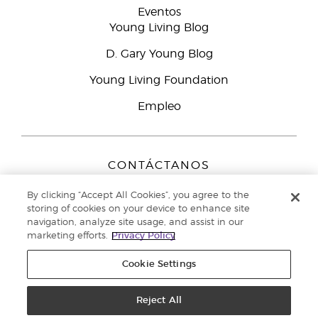
Eventos
Young Living Blog
D. Gary Young Blog
Young Living Foundation
Empleo
CONTÁCTANOS
Young Living Europe B.V.
By clicking “Accept All Cookies”, you agree to the
Peizerweg 97
storing of cookies on your device to enhance site
9727 AJ Groningen
navigation, analyze site usage, and assist in our
Netherlands
marketing efforts.
Privacy Policy
Servicio de atención:
900-812976
Cookie Settings
Copyright © 2021 Young Living Essential Oils. Todos los derechos
reservados. |
Reject All
Política de privacidad