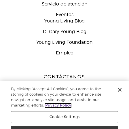
Servicio de atención
Eventos
Young Living Blog
D. Gary Young Blog
Young Living Foundation
Empleo
CONTÁCTANOS
Young Living Europe B.V.
By clicking “Accept All Cookies”, you agree to the
Peizerweg 97
storing of cookies on your device to enhance site
9727 AJ Groningen
navigation, analyze site usage, and assist in our
Netherlands
marketing efforts.
Privacy Policy
Servicio de atención:
900-812976
Cookie Settings
Copyright © 2021 Young Living Essential Oils. Todos los derechos