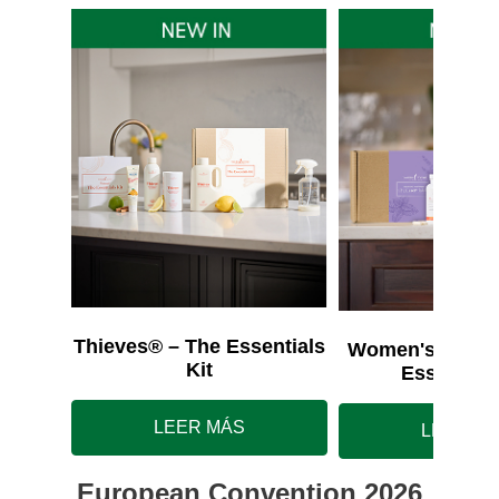
Thieves® – The Essentials
Women's Wellne
Kit
Essentials
LEER MÁS
LEER M
European Convention 2026