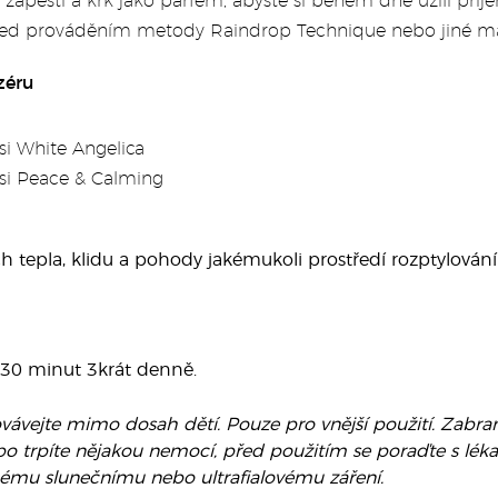
 zápěstí a krk jako parfém, abyste si během dne užili příj
řed prováděním metody Raindrop Technique nebo jiné masá
zéru
i White Angelica
si Peace & Calming
 tepla, klidu a pohody jakémukoli prostředí rozptylován
 30 minut 3krát denně.
ávejte mimo dosah dětí. Pouze pro vnější použití. Zabraňte
bo trpíte nějakou nemocí, před použitím se poraďte s lék
ému slunečnímu nebo ultrafialovému záření.