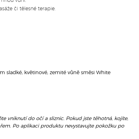
emnou vůni.
že či tělesné terapie.
ím sladké, květinové, zemité vůně směsi White
 vniknutí do očí a sliznic. Pokud jste těhotná, kojíte,
ařem. Po aplikaci produktu nevystavujte pokožku po