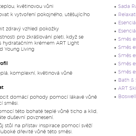
teplou, květinovou vůni
Sada R
lovat k vytvoření pokojného, utěšujícího
Relaxat
Esenciá
it zdravý vzhled pokožky
Esenciá
stnosti pro zkrášlování pleti, když se
Směs e
s hydratačním krémem ART Light
Směs es
od Young Living
Směs es
ofil
Směs es
Směs es
eplá, komplexní, květinová vůně
Bath &
at
ART Sk
Boswell
pocit domácí pohody pomocí lákavé vůně
cí směsi.
omocí této bohaté teplé vůně ticho a klid,
áte duševní povznesení.
j stůl na přístav inspirace pomocí svěží
luboké dřevité vůně této směsi.