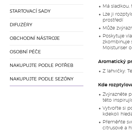
Má sladkou, 
STARTOVACÍ SADY
Lze ji rozpty
prostředí
DIFUZÉRY
Může zvýrazn
Poskytuje vla
OBCHODNÍ NÁSTROJE
zkombinuje 
Moisturiser 
OSOBNÍ PÉČE
Aromatický pr
NAKUPUJTE PODLE POTŘEB
Z lahvičky: T
NAKUPUJTE PODLE SEZÓNY
Kde rozptylov
Zvýrazněte 
této inspirují
Vytvořte si p
kdekoli hled
Přeměňte svů
citrusové a h