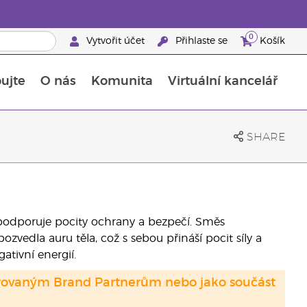
0
Vytvořit účet
Přihlaste se
Košík
ujte
O nás
Komunita
Virtuální kancelář
Průvodce doplňky stravy Young Living
Jak používat esenciální oleje
SHARE
rá podporuje pocity ochrany a bezpečí. Směs
vedla auru těla, což s sebou přináší pocit síly a
ativní energií.
strovaným Brand Partnerům nebo jako součást