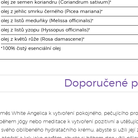
olej ze semen koriandru (Coriandrum sativum)*
olej z jehlic smrku černého (Picea mariana)*
olej z listů meduňky (Melissa officinalis)*
olej z listů yzopu (Hyssopus officinalis)*
olej z květů růže (Rosa damascene)*
*100% čistý esenciální olej
Doporučené po
směs White Angelica k vytvoření pokojného, pečujícího pros
 během jógy nebo meditace k vytvoření pozitivní a utěšujíc
o svého oblíbeného hydratačního krému, abyste si užili její z