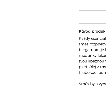
Původ produk
Každý esenciál
směs rozptylov
bergamotu je l
meduňky lékařs
svou líbeznou v
pleti. Olej z m
hlubokou, boh
Směs byla vyt