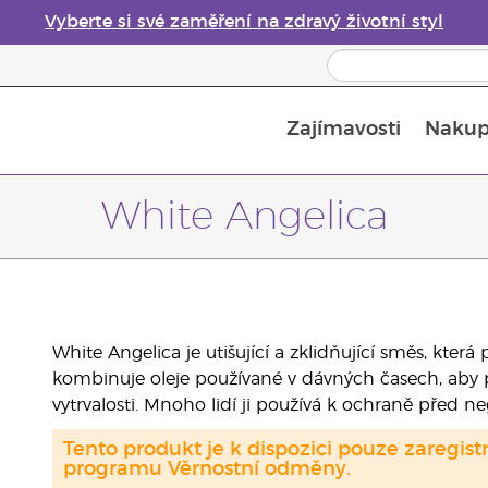
Vyberte si své zaměření na zdravý životní styl
Zajímavosti
Nakup
Bezpečnost esenciálních olejů
Průvodce difuzéry esenciálních olejů
Poslední šance: 50% sleva na péči o pleť
White Angelica
White Angelica je utišující a zklidňující směs, kte
kombinuje oleje používané v dávných časech, aby poz
vytrvalosti. Mnoho lidí ji používá k ochraně před neg
Tento produkt je k dispozici pouze zaregi
programu Věrnostní odměny.