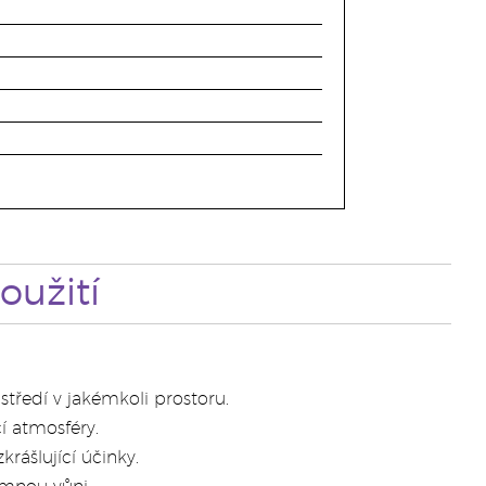
užití
tředí v jakémkoli prostoru.
í atmosféry.
krášlující účinky.