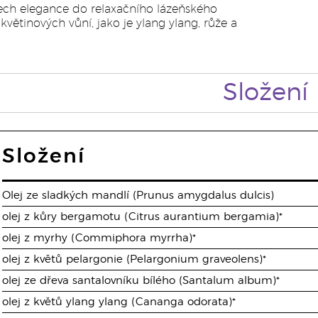
ech elegance do relaxačního lázeňského
větinových vůní, jako je ylang ylang, růže a
Složení
Složení
Olej ze sladkých mandlí (Prunus amygdalus dulcis)
olej z kůry bergamotu (Citrus aurantium bergamia)*
olej z myrhy (Commiphora myrrha)*
olej z květů pelargonie (Pelargonium graveolens)*
olej ze dřeva santalovníku bílého (Santalum album)*
olej z květů ylang ylang (Cananga odorata)*