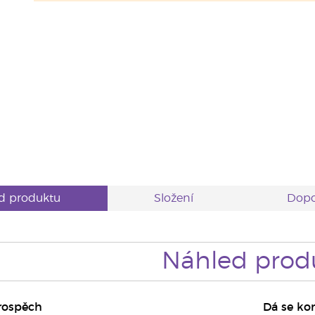
d produktu
Složení
Dopo
Náhled prod
prospěch
Dá se ko