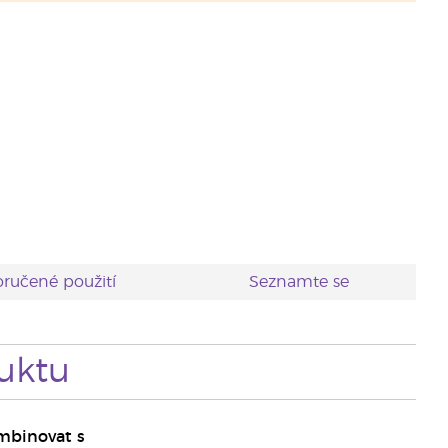
ručené použití
Seznamte se
uktu
mbinovat s