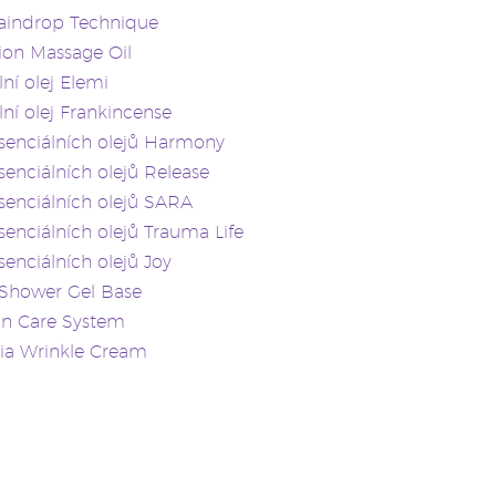
aindrop Technique
ion Massage Oil
lní olej Elemi
lní olej Frankincense
senciálních olejů Harmony
enciálních olejů Release
enciálních olejů SARA
enciálních olejů Trauma Life
enciálních olejů Joy
 Shower Gel Base
in Care System
ia Wrinkle Cream