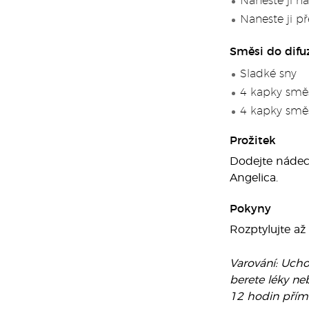
Naneste ji na
Naneste ji p
Směsi do difu
Sladké sny
4 kapky směs
4 kapky smě
Prožitek
Dodejte nádech
Angelica.
Pokyny
Rozptylujte až
Varování: Uchov
berete léky ne
12 hodin přím