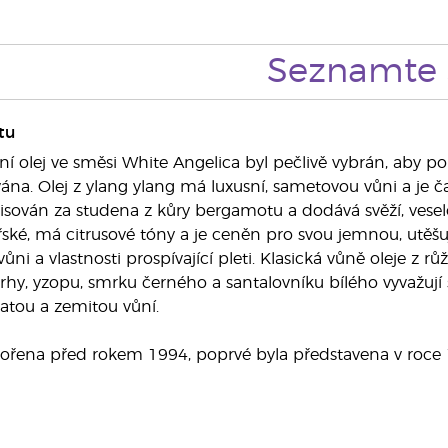
Seznamte 
tu
ní olej ve směsi White Angelica byl pečlivě vybrán, aby po
ána. Olej z ylang ylang má luxusní, sametovou vůni a je ča
isován za studena z kůry bergamotu a dodává svěží, veselo
ké, má citrusové tóny a je ceněn pro svou jemnou, utěšujíc
ůni a vlastnosti prospívající pleti. Klasická vůně oleje z
yrhy, yzopu, smrku černého a santalovníku bílého vyvažují 
atou a zemitou vůní.
vořena před rokem 1994, poprvé byla představena v roce 