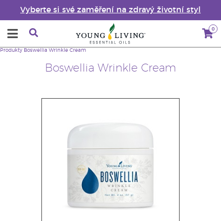
Vyberte si své zaměření na zdravý životní styl
0
Produkty
Boswellia Wrinkle Cream
Boswellia Wrinkle Cream