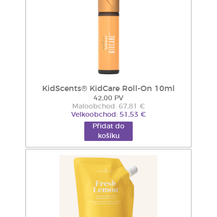
KidScents® KidCare Roll-On 10ml
42,00 PV
Maloobchod: 67,81 €
Velkoobchod: 51,53 €
Přidat do
košíku