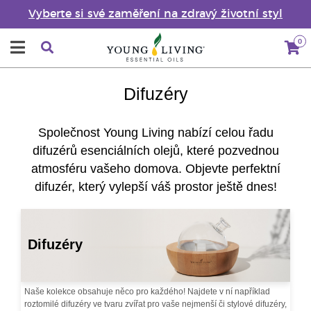
Vyberte si své zaměření na zdravý životní styl
0
Difuzéry
Společnost Young Living nabízí celou řadu
difuzérů esenciálních olejů, které pozvednou
atmosféru vašeho domova. Objevte perfektní
difuzér, který vylepší váš prostor ještě dnes!
Difuzéry
Naše kolekce obsahuje něco pro každého! Najdete v ní například
roztomilé difuzéry ve tvaru zvířat pro vaše nejmenší či stylové difuzéry,