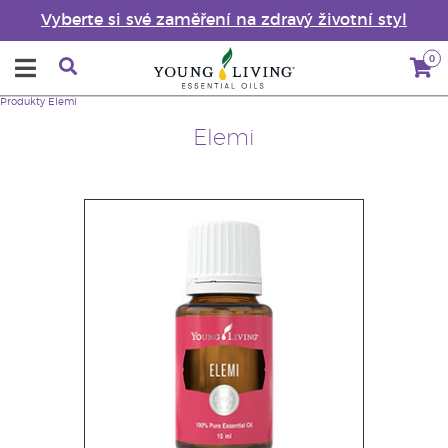
Vyberte si své zaměření na zdravý životní styl
0
Produkty
Elemi
Elemi