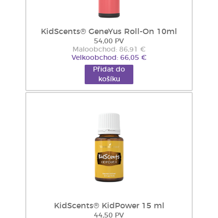
KidScents® GeneYus Roll-On 10ml
54,00 PV
Maloobchod: 86,91 €
Velkoobchod: 66,05 €
Přidat do
košíku
KidScents® KidPower 15 ml
44,50 PV