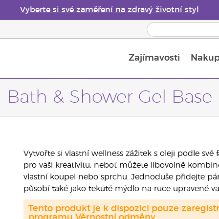
Vyberte si své zaměření na zdravý životní styl
Zajímavosti
Nakup
Bezpečnost esenciálních olejů
Průvodce difuzéry esenciálních olejů
Poslední šance: 50% sleva na péči o pleť
Bath & Shower Gel Base
Vytvořte si vlastní wellness zážitek s oleji podle sv
pro vaši kreativitu, neboť můžete libovolně kombin
vlastní koupel nebo sprchu. Jednoduše přidejte pár
působí také jako tekuté mýdlo na ruce upravené va
Tento produkt je k dispozici pouze zaregi
programu Věrnostní odměny.