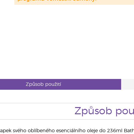
Způsob použití
Způsob použ
 kapek svého oblíbeného esenciálního oleje do 236ml Ba