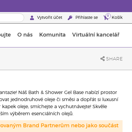
0
Vytvořit účet
Přihlaste se
Košík
ujte
O nás
Komunita
Virtuální kancelář
Průvodce doplňky stravy Young Living
Jak používat esenciální oleje
SHARE
é fantazie! Náš Bath & Shower Gel Base nabízí prostor
ovat jednodruhové oleje či směsi a dopřát si luxusní
 kapek oleje, smíchejte a vychutnávejte! Skvěle
ším výběrem esenciálních olejů.
strovaným Brand Partnerům nebo jako součást