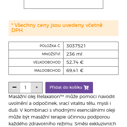
* Všechny ceny jsou uvedeny včetně
DPH.
3037521
POLOŽKA Č.
236 ml
MNOŽSTVÍ
52,74 €
VELKOOBCHOD
69,41 €
MALOOBCHOD
Přidat do košíku
Masážní olej Relaxation™ může pomoci navodit
uvolnění a odpočinek, vrací vitalitu tělu, mysli i
duši. V kombinaci s vhodnými esenciálními oleji
může být masážní terapie účinnou podporou
každého zdravotního režimu. Směsi exkluzivních