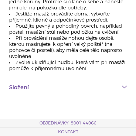
jedné koruny. Protřete si dlaně o sebe a naneste
jimi olej na pokožku dle potřeby.
Jestliže masáž provádíte doma, vytvořte
příjemné, klidné a odpočinkové prostředí.
Použijte pevný a pohodlný povrch, například
postel, masážní stůl nebo podložku na cvičení.
Při provádění masáže nohou dejte osobě,
kterou masírujete, k opření velký polštář (na
pohovce či posteli), aby měla celé tělo naprosto
uvolněné.
Zvolte uklidňující hudbu, která vám při masáži
pomůže k příjemnému uvolnění.
Složení
OBJEDNÁVKY: 8001 44066
KONTAKT