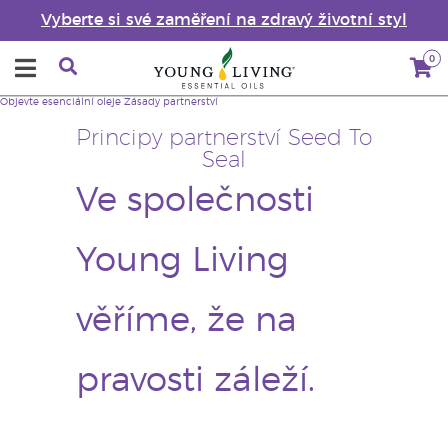
Vyberte si své zaměření na zdravý životní styl
0
Objevte esenciální oleje
Zásady partnerství
Principy partnerství Seed To
Seal
Ve společnosti
Young Living
věříme, že na
pravosti záleží.