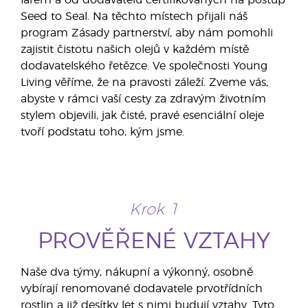
farem a od dodavatelů certifikovaných na postup
Seed to Seal. Na těchto místech přijali náš
program Zásady partnerství, aby nám pomohli
zajistit čistotu našich olejů v každém místě
dodavatelského řetězce. Ve společnosti Young
Living věříme, že na pravosti záleží. Zveme vás,
abyste v rámci vaší cesty za zdravým životním
stylem objevili, jak čisté, pravé esenciální oleje
tvoří podstatu toho, kým jsme.
Krok 1
PROVĚŘENÉ VZTAHY
Naše dva týmy, nákupní a výkonný, osobně
vybírají renomované dodavatele prvotřídních
rostlin a již desítky let s nimi budují vztahy. Tyto