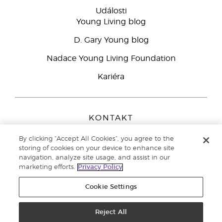
Události
Young Living blog
D. Gary Young blog
Nadace Young Living Foundation
Kariéra
KONTAKT
Young Living Europe B.V.
By clicking “Accept All Cookies”, you agree to the
Peizerweg 97
storing of cookies on your device to enhance site
9727 AJ Groningen
navigation, analyze site usage, and assist in our
Netherlands
marketing efforts.
Privacy Policy
Zákaznická podpora
800 144 066
Cookie Settings
Copyright © 2021 Young Living Essential Oils. All rights reserved. |
Zásady
Reject All
ochrany osobních údajů