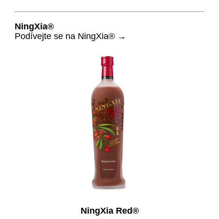
NingXia®
Podívejte se na NingXia® →
NingXia Red®