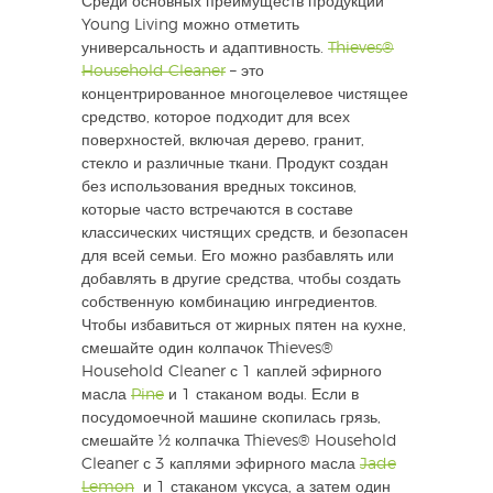
Среди основных преимуществ продукции
Young Living можно отметить
универсальность и адаптивность.
Thieves®
Household Cleaner
– это
концентрированное многоцелевое чистящее
средство, которое подходит для всех
поверхностей, включая дерево, гранит,
стекло и различные ткани. Продукт создан
без использования вредных токсинов,
которые часто встречаются в составе
классических чистящих средств, и безопасен
для всей семьи. Его можно разбавлять или
добавлять в другие средства, чтобы создать
собственную комбинацию ингредиентов.
Чтобы избавиться от жирных пятен на кухне,
смешайте один колпачок Thieves®
Household Cleaner с 1 каплей эфирного
масла
Pine
и 1 стаканом воды. Если в
посудомоечной машине скопилась грязь,
смешайте ½ колпачка Thieves® Household
Cleaner с 3 каплями эфирного масла
Jade
Lemon
и 1 стаканом уксуса, а затем один