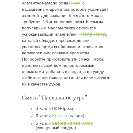
элегантное масло розы (
Rose
) с
насыщенным ароматом, которое ухаживает
за кожей. Для создания 5 мл этого масла
требуется 10 кг лепестков розы. К самым
популярным маслам также относится
успокаивающий иланг-иланг (
Ylang Ylang
),
который обладает превосходными
увлажняющими свойствами и отличается
великолепным сладким ароматом.
Попробуйте приготовить эти смеси, чтобы
наполнить свой дом неповторимыми
ароматами, добавить в средства по уходу
любимые цветочные нотки или использовать
их в качестве духов.
Смесь “Пасхальное утро”
3 капли Rose (роза)
3 капли
Kunzea
(кунцея)
3 капли
Sacred Sandalwood
(священный сандал)