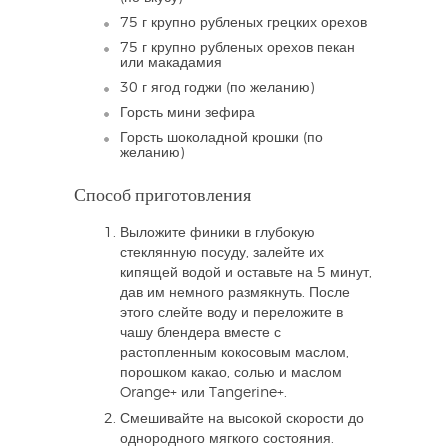
75 г крупно рубленых грецких орехов
75 г крупно рубленых орехов пекан
или макадамия
30 г ягод годжи (по желанию)
Горсть мини зефира
Горсть шоколадной крошки (по
желанию)
Способ приготовления
Выложите финики в глубокую
стеклянную посуду, залейте их
кипящей водой и оставьте на 5 минут,
дав им немного размякнуть. После
этого слейте воду и переложите в
чашу блендера вместе с
растопленным кокосовым маслом,
порошком какао, солью и маслом
Orange+ или Tangerine+.
Смешивайте на высокой скорости до
однородного мягкого состояния.