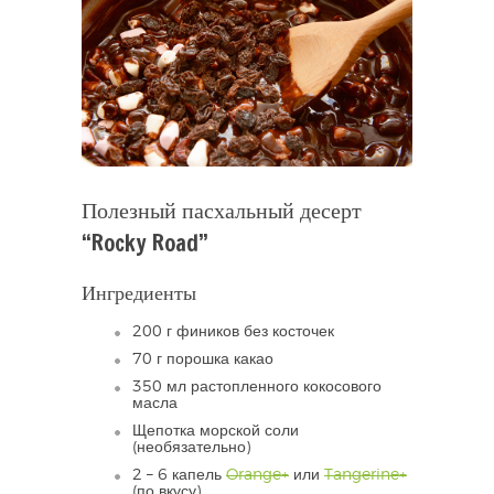
Полезный пасхальный десерт
“Rocky Road”
Ингредиенты
200 г фиников без косточек
70 г порошка какао
350 мл растопленного кокосового
масла
Щепотка морской соли
(необязательно)
2 – 6 капель
Orange+
или
Tangerine+
(по вкусу)