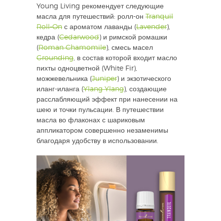
Young Living рекомендует следующие
масла для путешествий: ролл-он
Tranquil
Roll-On
с ароматом лаванды (
Lavender
),
кедра (
Cedarwood
) и римской ромашки
(
Roman Chamomile
), смесь масел
Grounding
, в состав которой входит масло
пихты одноцветной (White Fir),
можжевельника (
Juniper
) и экзотического
иланг-иланга (
Ylang Ylang
), создающие
расслабляющий эффект при нанесении на
шею и точки пульсации. В путешествии
масла во флаконах с шариковым
аппликатором совершенно незаменимы
благодаря удобству в использовании.