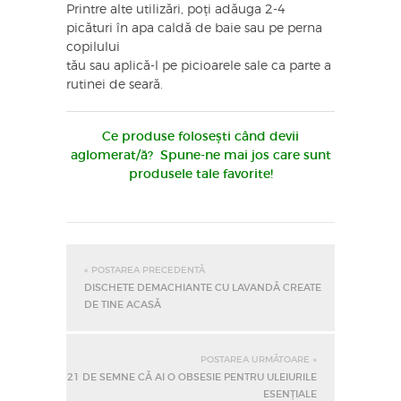
Printre alte utilizări, poți adăuga 2-4
picături în apa caldă de baie sau pe perna
copilului
tău sau aplică-l pe picioarele sale ca parte a
rutinei de seară.
Ce produse folosești când devii
aglomerat/ă? Spune-ne mai jos care sunt
produsele tale favorite!
« POSTAREA PRECEDENTĂ
DISCHETE DEMACHIANTE CU LAVANDĂ CREATE
DE TINE ACASĂ
POSTAREA URMĂTOARE »
21 DE SEMNE CĂ AI O OBSESIE PENTRU ULEIURILE
ESENȚIALE