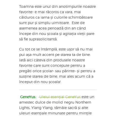
Toamna este unul din anotimpurile noastre
favorite- e mai răcoros ca vara, mai
călduros ca iarna și culorile schimbătoare
sunt pur și simplu uimitoare. Este de
asemenea acea perioadă din an când
începe din nou școala și agitația vieții pare
să fie suprasolicitantă.
Cu tot ce se întâmplă, este ușor să nu mai
pui așa mult accent pe starea ta de bine.
Iată aici câteva din produsele noastre
favorite care sunt concepute pentru a
pregăti orice școlar- sau părinte- și pentru a
susține starea de bine, mai ales acum că a
început din nou școala!
GeneYus:
Uleiul esențial GeneYus
este un
amestec dulce de molid negru Northern
Lights, Ylang Ylang, tămâie sacră și alte
uleiuri esențiale minunate pentru mințile