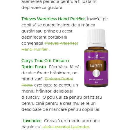
asemenea perfectă pentru a fi luată în
deplasare ca gustare.
Thieves Waterless Hand Purifier
:
Învață-i pe
copii să se curețe înainte de a mânca
gustări sau prânz cu acest
dezinfectant portabil și
convenabil
Thieves Waterless
Hand Purifier
.
Gary’s True Grit Einkorn
Rotini Pasta:
Făcută cu făină
de alac foarte hrănitoare, ne-
hibridizată,
Einkorn Rotini
Pasta
este baza ta pentru un
meniu hrănitor, delicios și
distractiv. O poți utiliza pentru prânz sau
pentru cină pentru a crea multe feluri
delicioase de mâncare pentru copiii tăi.
Lavender:
Creează un mediu aromatic
pașnic cu
uleiul esențial Lavender.