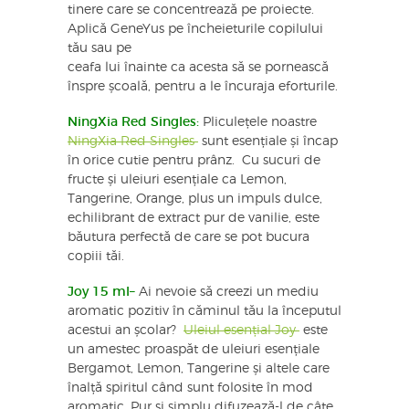
tinere care se concentrează pe proiecte.
Aplică GeneYus pe încheieturile copilului
tău sau pe
ceafa lui înainte ca acesta să se pornească
înspre școală, pentru a le încuraja eforturile.
NingXia Red Singles:
Pliculețele noastre
NingXia Red Singles
sunt esențiale și încap
în orice cutie pentru prânz. Cu sucuri de
fructe și uleiuri esențiale ca Lemon,
Tangerine, Orange, plus un impuls dulce,
echilibrant de extract pur de vanilie, este
băutura perfectă de care se pot bucura
copiii tăi.
Joy 15 ml–
Ai nevoie să creezi un mediu
aromatic pozitiv în căminul tău la începutul
acestui an școlar?
Uleiul esențial Joy
este
un amestec proaspăt de uleiuri esențiale
Bergamot, Lemon, Tangerine și altele care
înalță spiritul când sunt folosite în mod
aromatic. Pur și simplu difuzează-l de câte