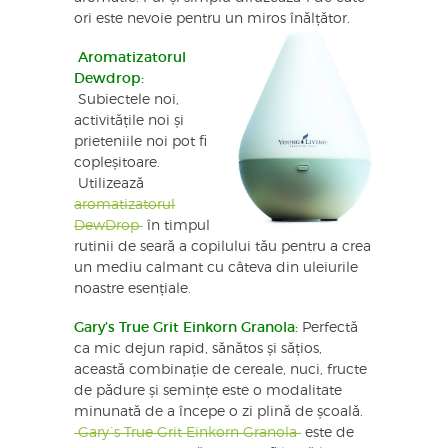
ori este nevoie pentru un miros înălțător.
Aromatizatorul
Dewdrop:
Subiectele noi,
activitățile noi și
prieteniile noi pot fi
copleșitoare.
Utilizează
aromatizatorul
DewDrop
în timpul
rutinii de seară a copilului tău pentru a crea
un mediu calmant cu câteva din uleiurile
noastre esențiale.
Gary’s True Grit Einkorn Granola:
Perfectă
ca mic dejun rapid, sănătos și sățios,
această combinație de cereale, nuci, fructe
de pădure și semințe este o modalitate
minunată de a începe o zi plină de școală.
Gary`s True Grit Einkorn Granola
este de