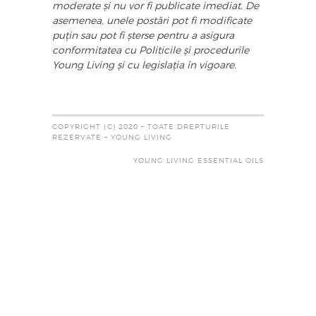
moderate și nu vor fi publicate imediat. De
asemenea, unele postări pot fi modificate
puțin sau pot fi șterse pentru a asigura
conformitatea cu Politicile și procedurile
Young Living și cu legislația în vigoare.
COPYRIGHT (C) 2020 – TOATE DREPTURILE
REZERVATE – YOUNG LIVING
YOUNG LIVING ESSENTIAL OILS