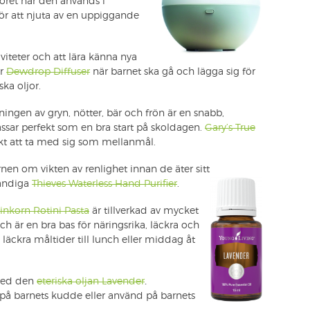
öret när den används i
ör att njuta av en uppiggande
iteter och att lära känna nya
år
Dewdrop Diffuser
när barnet ska gå och lägga sig för
ka oljor.
ingen av gryn, nötter, bär och frön är en snabb,
sar perfekt som en bra start på skoldagen.
Gary’s True
kt att ta med sig som mellanmål.
rnen om vikten av renlighet innan de äter sitt
händiga
Thieves Waterless Hand Purifier
.
inkorn Rotini Pasta
är tillverkad av mycket
ch är en bra bas för näringsrika, läckra och
 läckra måltider till lunch eller middag åt
 med den
eteriska oljan Lavender
.
yk på barnets kudde eller använd på barnets