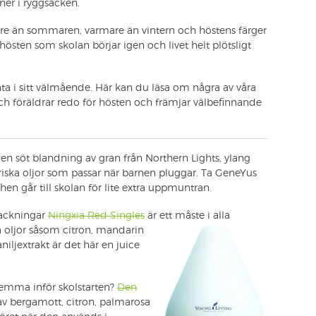
ner i ryggsäcken.
lare än sommaren, varmare än vintern och höstens färger
hösten som skolan börjar igen och livet helt plötsligt
nta i sitt välmående. Här kan du läsa om några av våra
ch föräldrar redo för hösten och främjar välbefinnande
 en söt blandning av gran från Northern Lights, ylang
riska oljor som passar när barnen pluggar. Ta GeneYus
en går till skolan för lite extra uppmuntran.
ackningar
Ningxia Red Singles
är ett måste i alla
a oljor såsom citron, mandarin
iljextrakt är det här en juice
hemma inför skolstarten?
Den
 av bergamott, citron, palmarosa