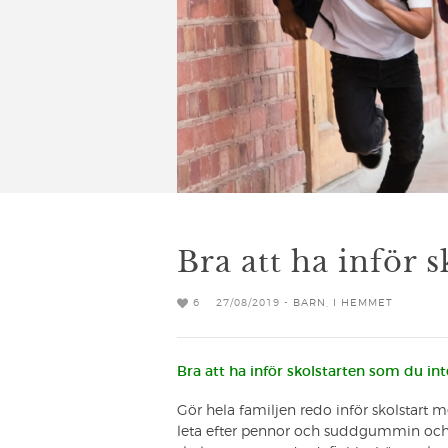
Bra att ha inför s
6
27/08/2019 -
BARN
,
I HEMMET
Bra att ha inför skolstarten som du inte
Gör hela familjen redo inför skolstart 
leta efter pennor och suddgummin och 