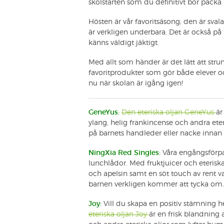
skolstarten som du definitivt bör packa 
Hösten är vår favoritsäsong; den är sva
är verkligen underbara. Det är också på 
känns väldigt jäktigt.
Med allt som händer är det lätt att stru
favoritprodukter som gör både elever o
nu när skolan är igång igen!
GeneYus:
Den eteriska oljan GeneYus
är
ylang, helig frankincense och andra ete
på barnets handleder eller nacke innan h
NingXia Red Singles:
Våra engångsförp
lunchlådor. Med fruktjuicer och eterisk
och apelsin samt en söt touch av rent van
barnen verkligen kommer att tycka om.
Joy:
Vill du skapa en positiv stämning 
eteriska oljan Joy
är en frisk blandning