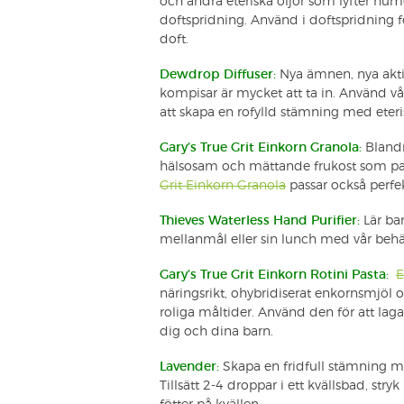
och andra eteriska oljor som lyfter hum
doftspridning. Använd i doftspridning f
doft.
Dewdrop Diffuser:
Nya ämnen, nya aktiv
kompisar är mycket att ta in.
Använd v
att skapa en rofylld stämning med eteris
Gary’s True Grit Einkorn Granola:
Blandn
hälsosam och mättande frukost som pas
Grit Einkorn Granola
passar också perfe
Thieves Waterless Hand Purifier:
Lär ba
mellanmål eller sin lunch med vår be
Gary’s True Grit Einkorn Rotini Pasta:
E
näringsrikt, ohybridiserat enkornsmjöl o
roliga måltider. Använd den för att laga
dig och dina barn.
Lavender:
Skapa en fridfull stämning
Tillsätt 2-4 droppar i ett kvällsbad, str