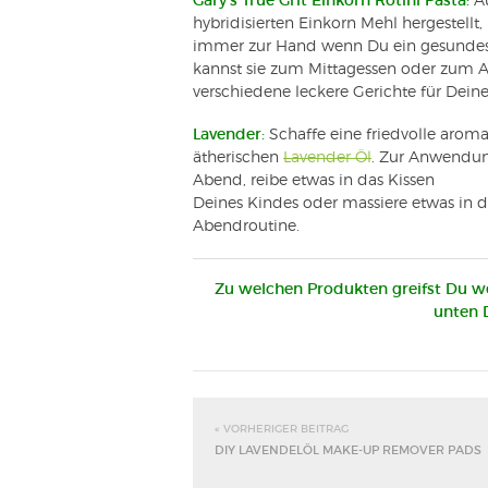
Gary’s True Grit Einkorn Rotini Pasta:
A
hybridisierten Einkorn Mehl hergestellt,
immer zur Hand wenn Du ein gesundes u
kannst sie zum Mittagessen oder zum 
verschiedene leckere Gerichte für Dei
Lavender:
Schaffe eine friedvolle aro
ätherischen
Lavender Öl
. Zur Anwendun
Abend, reibe etwas in das Kissen
Deines Kindes oder massiere etwas in di
Abendroutine.
Zu welchen Produkten greifst Du w
unten D
« VORHERIGER BEITRAG
DIY LAVENDELÖL MAKE-UP REMOVER PADS