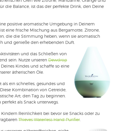
 ätherischen Ölen wie Zitrone, Mandarine, Orange und
r die Balance, ist das der perfekte Drink, den Deine
eine positive aromatische Umgebung in Deinem
ist eine frische Mischung aus Bergamotte, Zitrone,
en, die die Stimmung heben, wenn sie aromatisch
ch und genieße den erhebenden Duft.
ktivitäten und das Schließen von
end sein. Nutze unseren
Dewdrop
Deines Kindes und schaffe so eine
erer ätherischen Öle.
t als ein schnelles, gesundes und
Diese Kombination von Getreide,
stische Art, den Tag zu beginnen.
h perfekt als Snack unterwegs.
Kindern Reinlichkeit bei bevor sie Snacks oder zu
tragbaren
Thieves Waterless Hand Purifier
.