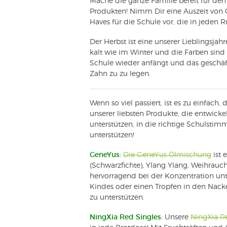
Mache die ganze Familie bereit für de
Produkten! Nimm Dir eine Auszeit von O
Haves für die Schule vor, die in jeden 
Der Herbst ist eine unserer Lieblingsjah
kalt wie im Winter und die Farben sind e
Schule wieder anfängt und das geschäf
Zahn zu zu legen.
Wenn so viel passiert, ist es zu einfach,
unserer liebsten Produkte, die entwick
unterstützen, in die richtige Schulst
unterstützen!
GeneYus:
Die GeneYus Ölmischung
ist 
(Schwarzfichte), Ylang Ylang, Weihrauc
hervorragend bei der Konzentration un
Kindes oder einen Tropfen in den Nack
zu unterstützen.
NingXia Red Singles:
Unsere
NingXia R