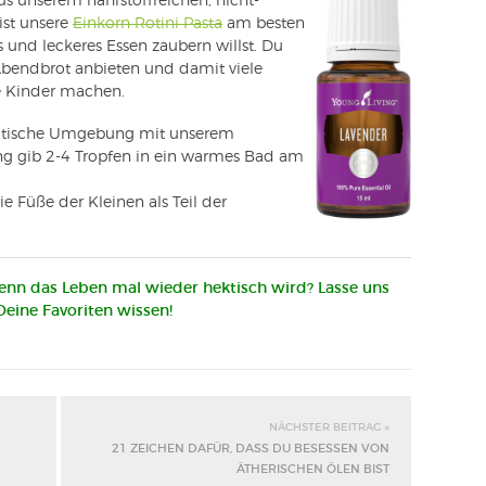
us unserem nährstoffreichen, nicht-
 ist unsere
Einkorn Rotini Pasta
am besten
nd leckeres Essen zaubern willst. Du
Abendbrot anbieten und damit viele
ne Kinder machen.
matische Umgebung mit unserem
g gib 2-4 Tropfen in ein warmes Bad am
e Füße der Kleinen als Teil der
enn das Leben mal wieder hektisch wird? Lasse uns
eine Favoriten wissen!
NÄCHSTER BEITRAG »
21 ZEICHEN DAFÜR, DASS DU BESESSEN VON
ÄTHERISCHEN ÖLEN BIST