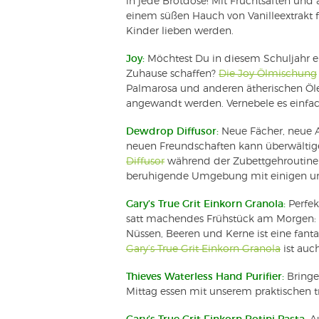
in jede Brotdose! Mit Fruchtsäften und
einem süßen Hauch von Vanilleextrakt fü
Kinder lieben werden.
Joy:
Möchtest Du in diesem Schuljahr 
Zuhause schaffen?
Die Joy Ölmischung
Palmarosa und anderen ätherischen Öl
angewandt werden. Vernebele es einfa
Dewdrop Diffusor:
Neue Fächer, neue A
neuen Freundschaften kann überwältig
Diffusor
während der Zubettgehroutine 
beruhigende Umgebung mit einigen uns
Gary’s True Grit Einkorn Granola:
Perfek
satt machendes Frühstück am Morgen: 
Nüssen, Beeren und Kerne ist eine fanta
Gary’s True Grit Einkorn Granola
ist auc
Thieves Waterless Hand Purifier:
Bringe 
Mittag essen mit unserem praktischen 