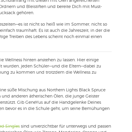
n Schulanfang mit diesen mit Ölen angereicherten
rdnern und Bleistiften und bereite Dich mit Must-
Rucksack gehören.
reszeiten—es ist nicht so heiß wie im Sommer, nicht so
infach traumhaft. Es ist auch die Jahreszeit, in der die
tige Treiben des Lebens scheint noch einmal einen
 die Wellness hinten anstehen zu lassen. Hier einige
elt wurden, jeden Schüler—und die Eltern—dabei zu
immung zu kommen und trotzdem die Wellness zu
eine süße Mischung aus Northern Lights Black Spruce
h und anderen ätherischen Ölen, die junge Geister
terstützt. Gib GeneYus auf die Handgelenke Deines
en bevor es in die Schule geht, um seine Bemühungen
ed Singles
sind unverzichtbar für unterwegs und passen