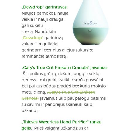
„Dewdrop“ garintuvas:
Naujos pamokos, nauja
veikla ir nauji draugai
gali sukelti
stresą.
Naudokite
„Dewdrop“
garintuvą
vakare – reguliariai
garindami eterinius aliejus sukursite
raminančią atmosferą.
„Gary’s True Grit Einkorn Granola“ javainiai:
Šis puikus grūdų, riešutų, uogų ir sėklų
derinys – tai greiti, sveiki ir sotūs pusryčiai
bei puikus būdas pradėti bet kurią mokslo
metų dieną.
„Gary’s True Grit Einkorn
Granola“
javainius taip pat patogu pasiimti
su savimi ir panorėjus skanauti kaip
užkandį.
„Thieves Waterless Hand Purifier“ rankų
gelis:
Prieš valgant užkandžius ar