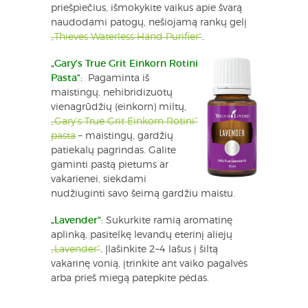
priešpiečius, išmokykite vaikus apie švarą
naudodami patogų, nešiojamą rankų gelį
„Thieves Waterless Hand Purifier“
.
„Gary’s True Grit Einkorn Rotini
Pasta“:
Pagaminta iš
maistingų, nehibridizuotų
vienagrūdžių (einkorn) miltų,
„Gary’s True Grit Einkorn Rotini“
pasta
– maistingų, gardžių
patiekalų pagrindas. Galite
gaminti pastą pietums ar
vakarienei, siekdami
nudžiuginti savo šeimą gardžiu maistu.
„Lavender“
:
Sukurkite ramią aromatinę
aplinką, pasitelkę levandų eterinį aliejų
„Lavender“
.
Įlašinkite 2–4 lašus į šiltą
vakarinę vonią, įtrinkite ant vaiko pagalvės
arba prieš miegą patepkite pėdas.