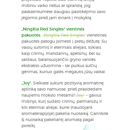
mišiniu vaiko riešus ar sprandą, jog
paskatintumėte daugiau pasitikėjimo savo
jėgomis prieš jam einant į mokyklą.
„NingXia Red Singles“ vientinės
pakuotės
:
„NingXia Red Singles“
vienetines
pakuotes patogu įsimesti į pietų dėžutę. Su
vaisių sultimis ir eteriniais aliejais, tokiais
kaip citrinų, mandarinų, apelsinų, bei su
saldaus, balansuojančio gryno vanilės
ekstrakto užuomina – tai puikus sulčių
gėrimas, kuriuo galės mėgautis jūsų vaikai.
„Joy“:
Siekiate sukurti pozityvią aromatinę
aplinką savo namuose, prieš prasidedant
naujiems mokslo metams?
„Joy“
– gaivus
mišinys, kurį sudaro citrinų, palmarozų ir
kiti eteriniai aliejai, kurie (naudojant
aromaterapijoje) pakelia nuotaiką. Garinkite
šį nuotaiką pakeliantį aromatą pagal
poreikį.