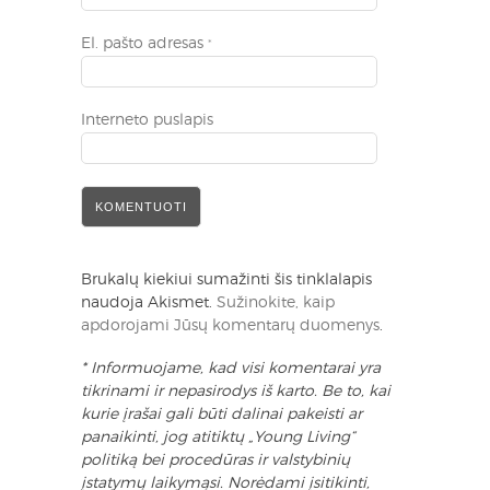
El. pašto adresas
*
Interneto puslapis
Brukalų kiekiui sumažinti šis tinklalapis
naudoja Akismet.
Sužinokite, kaip
apdorojami Jūsų komentarų duomenys
.
* Informuojame, kad visi komentarai yra
tikrinami ir nepasirodys iš karto. Be to, kai
kurie įrašai gali būti dalinai pakeisti ar
panaikinti, jog atitiktų „Young Living“
politiką bei procedūras ir valstybinių
įstatymų laikymąsi. Norėdami įsitikinti,