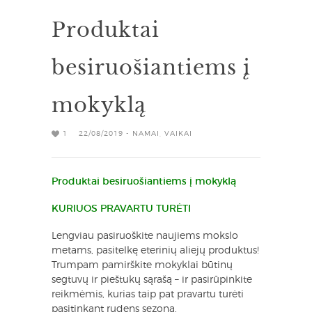
Produktai
besiruošiantiems į
mokyklą
1
22/08/2019 -
NAMAI
,
VAIKAI
Produktai besiruošiantiems į mokyklą
KURIUOS PRAVARTU TURĖTI
Lengviau pasiruoškite naujiems mokslo
metams, pasitelkę eterinių aliejų produktus!
Trumpam pamirškite mokyklai būtinų
segtuvų ir pieštukų sąrašą – ir pasirūpinkite
reikmėmis, kurias taip pat pravartu turėti
pasitinkant rudens sezoną.