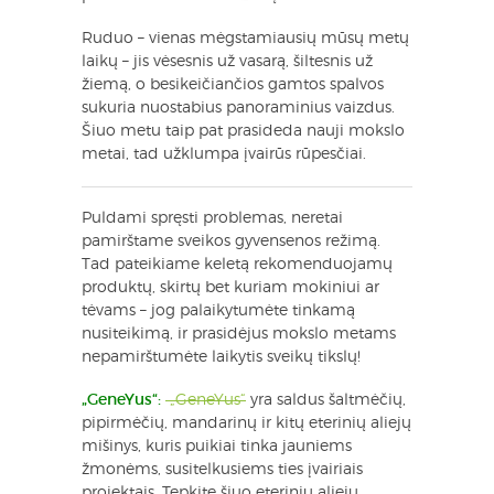
Ruduo – vienas mėgstamiausių mūsų metų
laikų – jis vėsesnis už vasarą, šiltesnis už
žiemą, o besikeičiančios gamtos spalvos
sukuria nuostabius panoraminius vaizdus.
Šiuo metu taip pat prasideda nauji mokslo
metai, tad užklumpa įvairūs rūpesčiai.
Puldami spręsti problemas, neretai
pamirštame sveikos gyvensenos režimą.
Tad pateikiame keletą rekomenduojamų
produktų, skirtų bet kuriam mokiniui ar
tėvams – jog palaikytumėte tinkamą
nusiteikimą, ir prasidėjus mokslo metams
nepamirštumėte laikytis sveikų tikslų!
„GeneYus“:
„GeneYus“
yra saldus šaltmėčių,
pipirmėčių, mandarinų ir kitų eterinių aliejų
mišinys, kuris puikiai tinka jauniems
žmonėms, susitelkusiems ties įvairiais
projektais. Tepkite šiuo eterinių aliejų